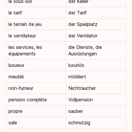
le sous-sol
der Keller
le tarif
der Tarif
le terrain de jeu
der Spielplatz
le ventilateur
der Ventilator
les services, les
die Dienste, die
équipements
Ausrüstungen
luxueux
luxuriös
meublé
möbliert
non-fumeur
Nichtraucher
pension complète
Vollpension
propre
sauber
sale
schmutzig