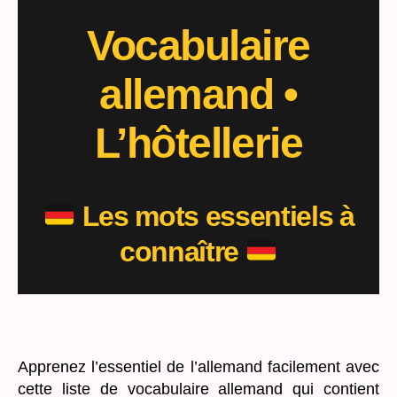
L’hôtellerie
Vocabulaire
allemand
•
L’hôtellerie
Les mots essentiels à
connaître
_
Apprenez l’essentiel de l’allemand facilement avec
cette liste de vocabulaire allemand qui contient