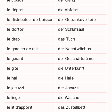
le couloir
der Gang
le départ
die Abfahrt
le distributeur de boisson
der Getränkeverteiler
le dortoir
der Schlafsaal
le drap
das Tuch
le gardien de nuit
der Nachtwächter
le gérant
der Geschäftsführer
le gîte
die Unterkunft
le hall
die Halle
le jacuzzi
der Jacuzzi
le linge
die Wäsche
le lit d’appoint
das Zustellbett