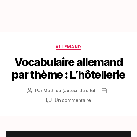
Catégories
ALLEMAND
Vocabulaire allemand
par thème : L’hôtellerie
Par
Mathieu (auteur du site)
Auteur
Date
de
de
sur
Un commentaire
l’article
l’article
Vocabulaire
allemand
par
thème
: