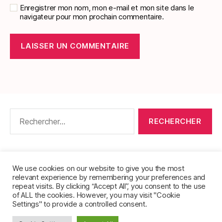
Enregistrer mon nom, mon e-mail et mon site dans le
navigateur pour mon prochain commentaire.
Rechercher :
CONTACT
•
PACKS DE FICHES DE LANGUES
•
À PROPOS
•
MENTIONS LÉGALES
•
We use cookies on our website to give you the most
relevant experience by remembering your preferences and
POLITIQUE DE CONFIDENTIALITÉ
repeat visits. By clicking “Accept All”, you consent to the use
of ALL the cookies. However, you may visit "Cookie
Settings" to provide a controlled consent.