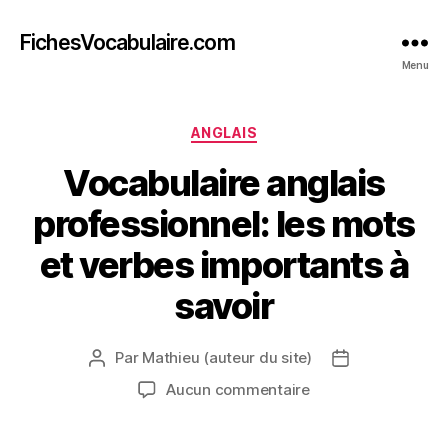
FichesVocabulaire.com
Menu
Catégories
ANGLAIS
Vocabulaire anglais
professionnel: les mots
et verbes importants à
savoir
Par
Mathieu (auteur du site)
Auteur
Date
de
de
sur
Aucun commentaire
l’article
l’article
Vocabulaire
anglais