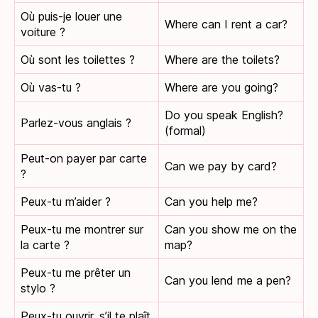
Où puis-je louer une
Where can I rent a car?
voiture ?
Où sont les toilettes ?
Where are the toilets?
Où vas-tu ?
Where are you going?
Do you speak English?
Parlez-vous anglais ?
(formal)
Peut-on payer par carte
Can we pay by card?
?
Peux-tu m’aider ?
Can you help me?
Peux-tu me montrer sur
Can you show me on the
la carte ?
map?
Peux-tu me prêter un
Can you lend me a pen?
stylo ?
Peux-tu ouvrir, s’il te plaît