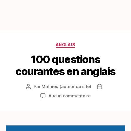
Catégories
ANGLAIS
100 questions
courantes en anglais
Par
Mathieu (auteur du site)
Auteur
Date
de
de
sur
Aucun commentaire
l’article
l’article
100
questions
courantes
en
anglais