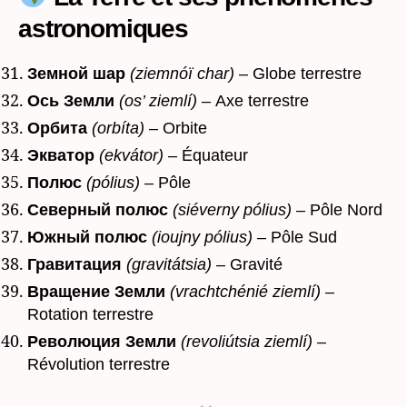
astronomiques
Земной шар
(ziemnóï char)
– Globe terrestre
Ось Земли
(os’ ziemlí)
– Axe terrestre
Орбита
(orbíta)
– Orbite
Экватор
(ekvátor)
– Équateur
Полюс
(pólius)
– Pôle
Северный полюс
(siéverny pólius)
– Pôle Nord
Южный полюс
(ioujny pólius)
– Pôle Sud
Гравитация
(gravitátsia)
– Gravité
Вращение Земли
(vrachtchénié ziemlí)
–
Rotation terrestre
Революция Земли
(revoliútsia ziemlí)
–
Révolution terrestre