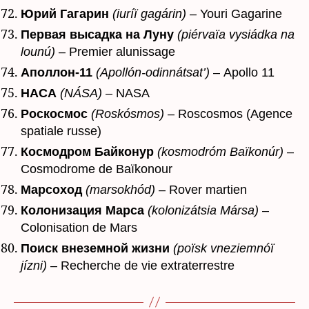
Юрий Гагарин
(iuríï gagárin)
– Youri Gagarine
Первая высадка на Луну
(piérvaïa vysiádka na
lounú)
– Premier alunissage
Аполлон-11
(Apollón-odinnátsat’)
– Apollo 11
НАСА
(NÁSA)
– NASA
Роскосмос
(Roskósmos)
– Roscosmos (Agence
spatiale russe)
Космодром Байконур
(kosmodróm Baïkonúr)
–
Cosmodrome de Baïkonour
Марсоход
(marsokhód)
– Rover martien
Колонизация Марса
(kolonizátsia Mársa)
–
Colonisation de Mars
Поиск внеземной жизни
(poïsk vneziemnóï
jízni)
– Recherche de vie extraterrestre