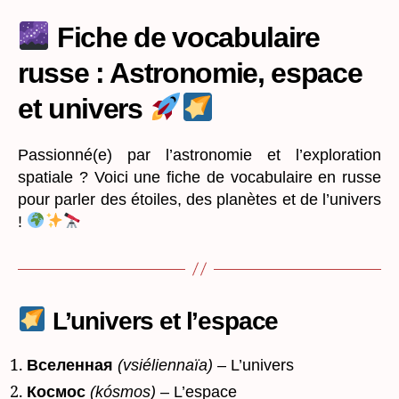
Russe:
Astronomie,
Fiche de vocabulaire
espace
russe : Astronomie, espace
et
univers
et univers
Passionné(e) par l’astronomie et l’exploration
spatiale ? Voici une fiche de vocabulaire en russe
pour parler des étoiles, des planètes et de l’univers
!
L’univers et l’espace
Вселенная
(vsiéliennaïa)
– L’univers
Космос
(kósmos)
– L’espace