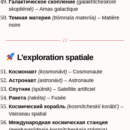
Галактическое скопление
(galaktítcheskoïé
skopliénié)
– Amas galactique
Темная материя
(tiómnaïa materiía)
– Matière
noire
L’exploration spatiale
Космонавт
(kosmonávt)
– Cosmonaute
Астронавт
(astronávt)
– Astronaute
Спутник
(spútnik)
– Satellite artificiel
Ракета
(rakéta)
– Fusée
Космический корабль
(kosmítcheskiï korábl’)
–
Vaisseau spatial
Международная космическая станция
(mejdunaródnaïa kosmítcheskaïa stántsia)
–