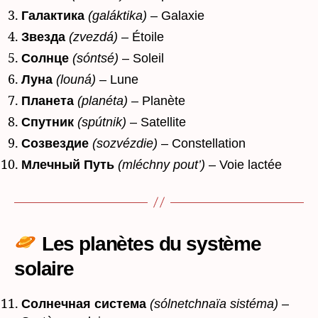
Галактика
(galáktika)
– Galaxie
Звезда
(zvezdá)
– Étoile
Солнце
(sóntsé)
– Soleil
Луна
(louná)
– Lune
Планета
(planéta)
– Planète
Спутник
(spútnik)
– Satellite
Созвездие
(sozvézdie)
– Constellation
Млечный Путь
(mléchny pout’)
– Voie lactée
Les planètes du système
solaire
Солнечная система
(sólnetchnaïa sistéma)
–