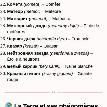
Комета
(kométa)
– Comète
Метеор
(meteór)
– Météore
Метеорит
(meteorít)
– Météorite
Метеорный дождь
(meteórny dojd’)
– Pluie de
météores
Черная дыра
(tchórnaïa dyra)
– Trou noir
Квазар
(kvazár)
– Quasar
Нейтронная звезда
(neïtrónnaïa zvezdá)
–
Étoile à neutrons
Белый карлик
(bély kárlik)
– Naine blanche
Красный гигант
(krásny giguánt)
– Géante
rouge
La Terre et ses phénomènes