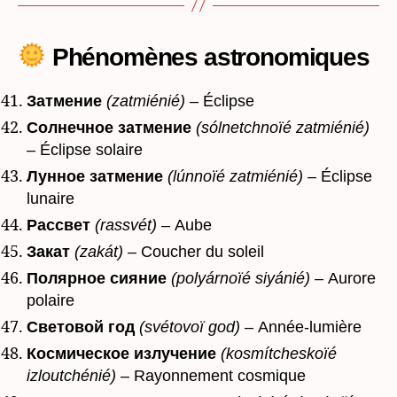
Phénomènes astronomiques
Затмение
(zatmiénié)
– Éclipse
Солнечное затмение
(sólnetchnoïé zatmiénié)
– Éclipse solaire
Лунное затмение
(lúnnoïé zatmiénié)
– Éclipse
lunaire
Рассвет
(rassvét)
– Aube
Закат
(zakát)
– Coucher du soleil
Полярное сияние
(polyárnoïé siyánié)
– Aurore
polaire
Световой год
(svétovoï god)
– Année-lumière
Космическое излучение
(kosmítcheskoïé
izloutchénié)
– Rayonnement cosmique