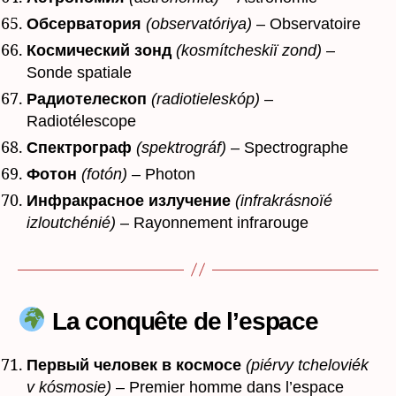
Обсерватория
(observatóriya)
– Observatoire
Космический зонд
(kosmítcheskiï zond)
–
Sonde spatiale
Радиотелескоп
(radiotieleskóp)
–
Radiotélescope
Спектрограф
(spektrográf)
– Spectrographe
Фотон
(fotón)
– Photon
Инфракрасное излучение
(infrakrásnoïé
izloutchénié)
– Rayonnement infrarouge
La conquête de l’espace
Первый человек в космосе
(piérvy tcheloviék
v kósmosie)
– Premier homme dans l’espace