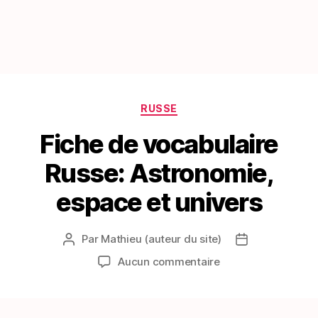
Catégories
RUSSE
Fiche de vocabulaire
Russe: Astronomie,
espace et univers
Par
Mathieu (auteur du site)
Auteur
Date
de
de
sur
Aucun commentaire
l’article
l’article
Fiche
de
vocabulaire