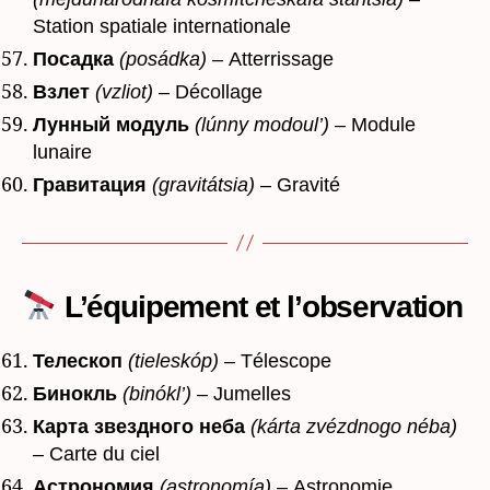
Station spatiale internationale
Посадка
(posádka)
– Atterrissage
Взлет
(vzliot)
– Décollage
Лунный модуль
(lúnny modoul’)
– Module
lunaire
Гравитация
(gravitátsia)
– Gravité
L’équipement et l’observation
Телескоп
(tieleskóp)
– Télescope
Бинокль
(binókl’)
– Jumelles
Карта звездного неба
(kárta zvézdnogo néba)
– Carte du ciel
Астрономия
(astronomía)
– Astronomie