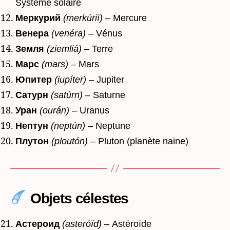
Système solaire
Меркурий
(merkúriï)
– Mercure
Венера
(venéra)
– Vénus
Земля
(ziemliá)
– Terre
Марс
(mars)
– Mars
Юпитер
(iupíter)
– Jupiter
Сатурн
(satúrn)
– Saturne
Уран
(ourán)
– Uranus
Нептун
(neptún)
– Neptune
Плутон
(ploutón)
– Pluton (planète naine)
Objets célestes
Астероид
(asteróïd)
– Astéroïde