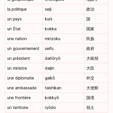
la politique
seiji
政治
un pays
kuni
国
un État
kokka
国家
une nation
minzoku
民族
un gouvernement
seifu
政府
un président
daitōryō
大統領
un ministre
daijin
大臣
une diplomatie
gaikō
外交
une ambassade
taishikan
大使館
une frontière
kokkyō
国境
un territoire
ryōdo
領土