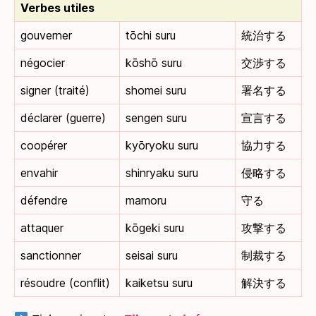
Verbes utiles
gouverner
tōchi suru
統治する
négocier
kōshō suru
交渉する
signer (traité)
shomei suru
署名する
déclarer (guerre)
sengen suru
宣言する
coopérer
kyōryoku suru
協力する
envahir
shinryaku suru
侵略する
défendre
mamoru
守る
attaquer
kōgeki suru
攻撃する
sanctionner
seisai suru
制裁する
résoudre (conflit)
kaiketsu suru
解決する