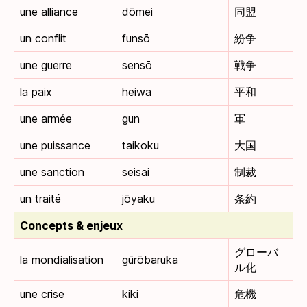
une alliance
dōmei
同盟
un conflit
funsō
紛争
une guerre
sensō
戦争
la paix
heiwa
平和
une armée
gun
軍
une puissance
taikoku
大国
une sanction
seisai
制裁
un traité
jōyaku
条約
Concepts & enjeux
グローバ
la mondialisation
gūrōbaruka
ル化
une crise
kiki
危機