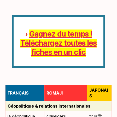
›
Gagnez du temps !
Téléchargez toutes les
fiches en un clic
JAPONAI
FRANÇAIS
ROMAJI
S
Géopolitique & relations internationales
la géopolitique
chiseigaku
地政学