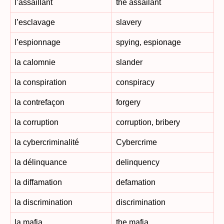
l’assaillant
the assailant
l’esclavage
slavery
l’espionnage
spying, espionage
la calomnie
slander
la conspiration
conspiracy
la contrefaçon
forgery
la corruption
corruption, bribery
la cybercriminalité
Cybercrime
la délinquance
delinquency
la diffamation
defamation
la discrimination
discrimination
la mafia
the mafia.