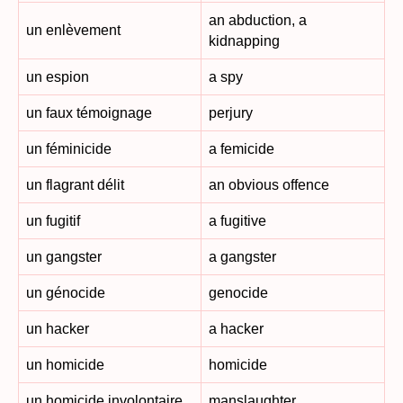
an abduction, a
un enlèvement
kidnapping
un espion
a spy
un faux témoignage
perjury
un féminicide
a femicide
un flagrant délit
an obvious offence
un fugitif
a fugitive
un gangster
a gangster
un génocide
genocide
un hacker
a hacker
un homicide
homicide
un homicide involontaire
manslaughter