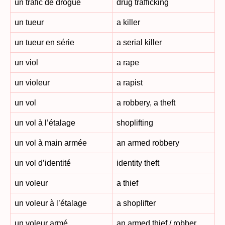
un trafic de drogue
drug trafficking
un tueur
a killer
un tueur en série
a serial killer
un viol
a rape
un violeur
a rapist
un vol
a robbery, a theft
un vol à l’étalage
shoplifting
un vol à main armée
an armed robbery
un vol d’identité
identity theft
un voleur
a thief
un voleur à l’étalage
a shoplifter
un voleur armé
an armed thief / robber