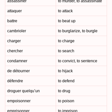
assassiner
to murder, to assassinate
attaquer
to attack
battre
to beat up
cambrioler
to burglarize, to burgle
charger
to charge
chercher
to search
condamner
to convict, to sentence
de détourner
to hijack
défendre
to defend
droguer quelqu’un
to drug
empoisonner
to poison
emprisonner
to imprison