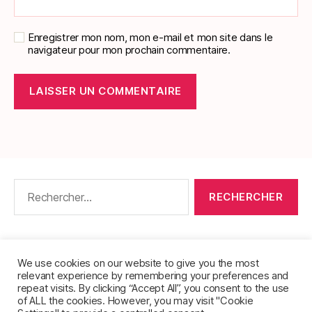
Enregistrer mon nom, mon e-mail et mon site dans le
navigateur pour mon prochain commentaire.
Rechercher :
CONTACT
•
PACKS DE FICHES DE LANGUES
•
À PROPOS
•
MENTIONS LÉGALES
•
We use cookies on our website to give you the most
relevant experience by remembering your preferences and
POLITIQUE DE CONFIDENTIALITÉ
repeat visits. By clicking “Accept All”, you consent to the use
of ALL the cookies. However, you may visit "Cookie