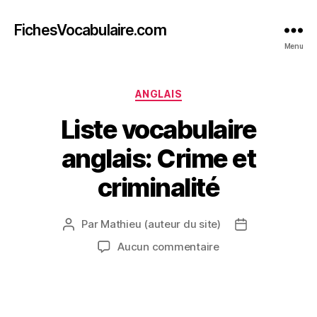
FichesVocabulaire.com
Menu
Catégories
ANGLAIS
Liste vocabulaire
anglais: Crime et
criminalité
Par
Mathieu (auteur du site)
Auteur
Date
de
de
sur
Aucun commentaire
l’article
l’article
Liste
vocabulaire
anglais:
Crime