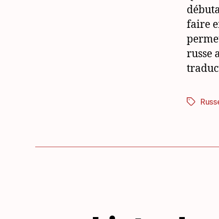
débuta
faire 
permet
russe 
traduc
Russ
Étiquett