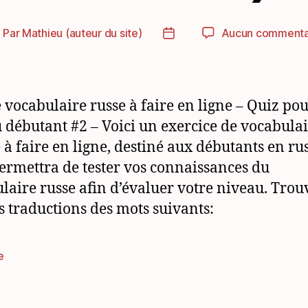
Par
Mathieu (auteur du site)
Aucun commenta
uteur
Date
e
de
article
l’article
e vocabulaire russe à faire en ligne – Quiz po
 débutant #2 – Voici un exercice de vocabula
 à faire en ligne, destiné aux débutants en rus
ermettra de tester vos connaissances du
laire russe afin d’évaluer votre niveau. Trou
 traductions des mots suivants:
e
es