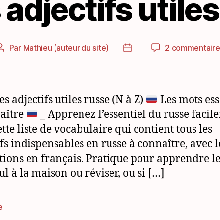
 adjectifs utile
Par
Mathieu (auteur du site)
2 commentaire
Auteur
Date
de
de
l’article
l’article
es adjectifs utiles russe (N à Z)
Les mots ess
aître
_ Apprenez l’essentiel du russe facil
tte liste de vocabulaire qui contient tous les
ifs indispensables en russe à connaître, avec 
tions en français. Pratique pour apprendre le
ul à la maison ou réviser, ou si […]
e
es