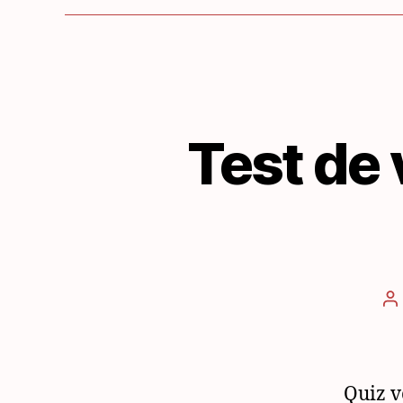
Test de 
A
d
l’
Quiz v