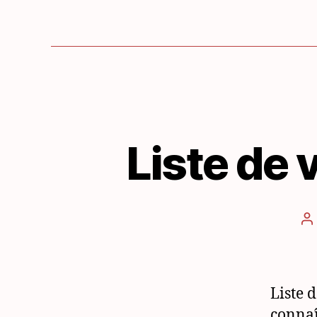
Liste de v
A
d
l’
Liste d
conna