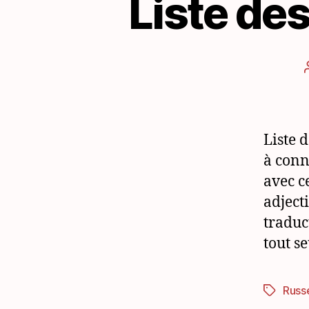
Liste des
Liste d
à conn
avec ce
adject
traduc
tout se
Russ
Étiquett