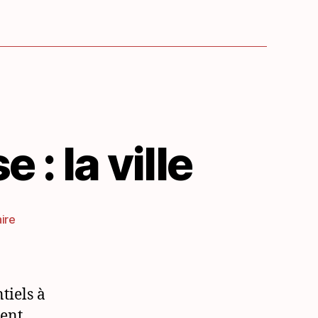
 : la ville
sur
ire
Liste
de
vocabulaire
russe
tiels à
:
ment