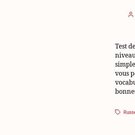
A
d
l’
Test d
niveau
simple
vous p
vocabu
bonnes
Russ
Étiquett