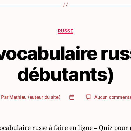
Catégories
RUSSE
vocabulaire ru
débutants)
Par
Mathieu (auteur du site)
Aucun commenta
uteur
Date
e
de
article
l’article
ocabulaire russe à faire en ligne – Quiz pour