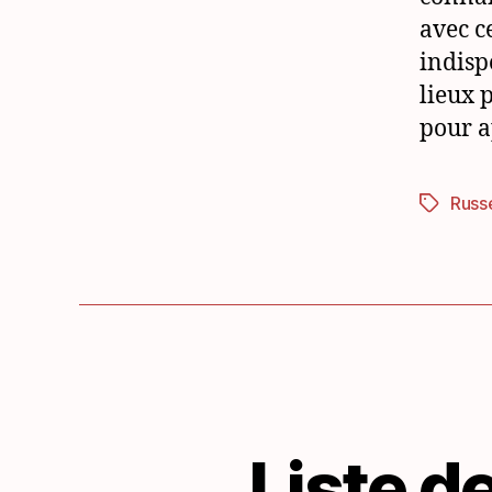
avec c
indisp
lieux 
pour a
Russ
Étiquett
Liste d