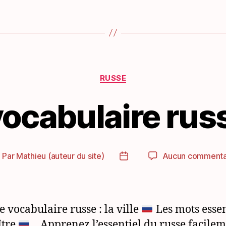
Catégories
RUSSE
ocabulaire russe
Par
Mathieu (auteur du site)
Aucun commenta
uteur
Date
e
de
article
l’article
e vocabulaire russe : la ville
Les mots essen
ître
_ Apprenez l’essentiel du russe facile