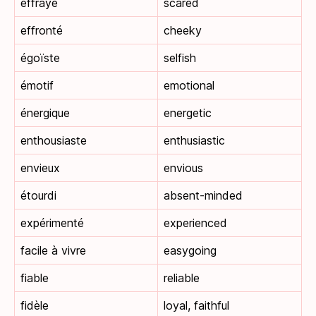
effrayé
scared
effronté
cheeky
égoïste
selfish
émotif
emotional
énergique
energetic
enthousiaste
enthusiastic
envieux
envious
étourdi
absent-minded
expérimenté
experienced
facile à vivre
easygoing
fiable
reliable
fidèle
loyal, faithful