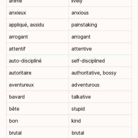
animé
lively
anxieux
anxious
appliqué, assidu
painstaking
arrogant
arrogant
attentif
attentive
auto-discipliné
self-disciplined
autoritaire
authoritative, bossy
aventureux
adventurous
bavard
talkative
bête
stupid
bon
kind
brutal
brutal