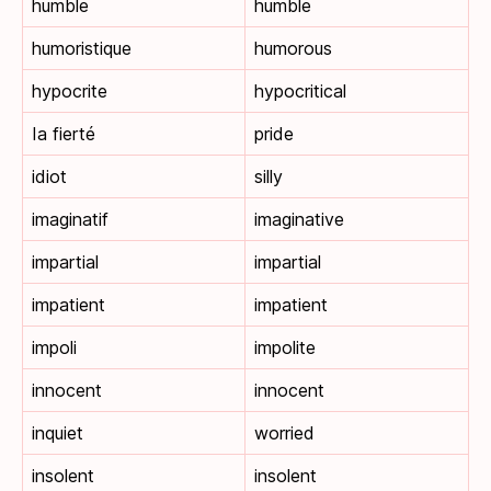
humble
humble
humoristique
humorous
hypocrite
hypocritical
Ia fierté
pride
idiot
silly
imaginatif
imaginative
impartial
impartial
impatient
impatient
impoli
impolite
innocent
innocent
inquiet
worried
insolent
insolent