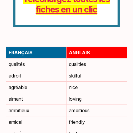
fiches en un clic
FRANÇAIS
ANGLAIS
qualités
qualities
adroit
skilful
agréable
nice
aimant
loving
ambitieux
ambitious
amical
friendly