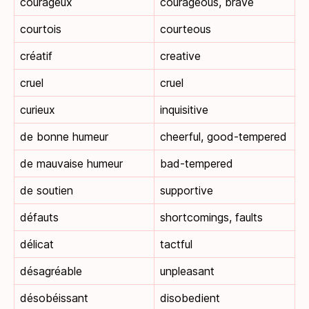
courageux
courageous, brave
courtois
courteous
créatif
creative
cruel
cruel
curieux
inquisitive
de bonne humeur
cheerful, good-tempered
de mauvaise humeur
bad-tempered
de soutien
supportive
défauts
shortcomings, faults
délicat
tactful
désagréable
unpleasant
désobéissant
disobedient