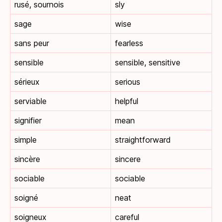
rusé, sournois
sly
sage
wise
sans peur
fearless
sensible
sensible, sensitive
sérieux
serious
serviable
helpful
signifier
mean
simple
straightforward
sincère
sincere
sociable
sociable
soigné
neat
soigneux
careful