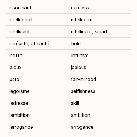
insouciant
careless
intellectuel
intellectual
intelligent
intelligent, smart
intrépide, effronté
bold
intuitif
Intuitive
jaloux
jealous
juste
fair-minded
l’égoïsme
selfishness
l’adresse
skill
l’ambition
ambition
l’arrogance
arrogance