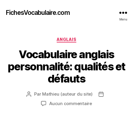
FichesVocabulaire.com
Menu
Catégories
ANGLAIS
Vocabulaire anglais
personnalité: qualités et
défauts
Par
Mathieu (auteur du site)
Auteur
Date
de
de
sur
Aucun commentaire
l’article
l’article
Vocabulaire
anglais
personnalité:
qualités