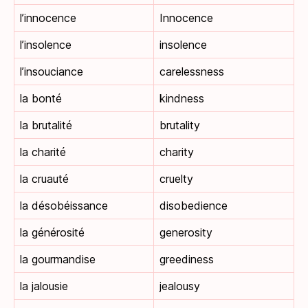
l’innocence
Innocence
l’insolence
insolence
l’insouciance
carelessness
la bonté
kindness
la brutalité
brutality
la charité
charity
la cruauté
cruelty
la désobéissance
disobedience
la générosité
generosity
la gourmandise
greediness
la jalousie
jealousy