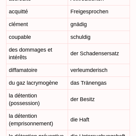
acquitté
Freigesprochen
clément
gnädig
coupable
schuldig
des dommages et
der Schadensersatz
intérêts
diffamatoire
verleumderisch
du gaz lacrymogène
das Tränengas
la détention
der Besitz
(possession)
la détention
die Haft
(emprisonnement)