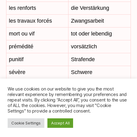
les renforts
die Verstärkung
les travaux forcés
Zwangsarbeit
mort ou vif
tot oder lebendig
prémédité
vorsätzlich
punitif
Strafende
sévère
Schwere
sous serment
unter Eid
We use cookies on our website to give you the most
relevant experience by remembering your preferences and
VERBES UTILES
NÜTZLICHE VERBS
repeat visits. By clicking “Accept All”, you consent to the use
of ALL the cookies. However, you may visit "Cookie
accuser
beschuldigen
Settings" to provide a controlled consent.
Cookie Settings
Accept All
acquitter
freisprechen
ajourner
aufschieben