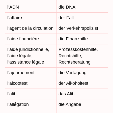
l’ADN
die DNA
l’affaire
der Fall
l’agent de la circulation
der Verkehrspolizist
l’aide financière
die Finanzhilfe
l’aide juridictionnelle,
Prozesskostenhilfe,
l’aide légale,
Rechtshilfe,
l’assistance légale
Rechtsberatung
l’ajournement
die Vertagung
l’alcootest
der Alkoholtest
l’alibi
das Alibi
l’allégation
die Angabe