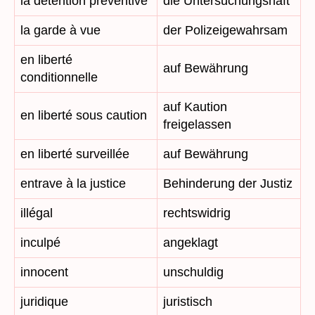
la détention préventive
die Untersuchungshaft
la garde à vue
der Polizeigewahrsam
en liberté
auf Bewährung
conditionnelle
auf Kaution
en liberté sous caution
freigelassen
en liberté surveillée
auf Bewährung
entrave à la justice
Behinderung der Justiz
illégal
rechtswidrig
inculpé
angeklagt
innocent
unschuldig
juridique
juristisch