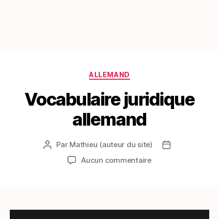
Catégories
ALLEMAND
Vocabulaire juridique
allemand
Par
Mathieu (auteur du site)
Auteur
Date
de
de
sur
Aucun commentaire
l’article
l’article
Vocabulaire
juridique
allemand