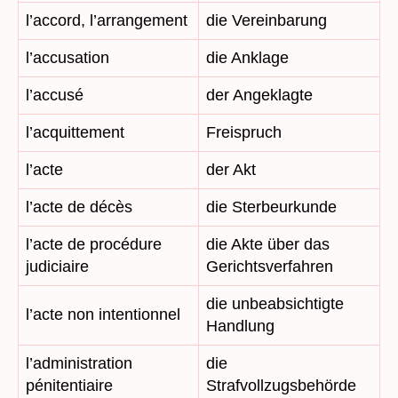
l’accord, l’arrangement
die Vereinbarung
l’accusation
die Anklage
l’accusé
der Angeklagte
l’acquittement
Freispruch
l’acte
der Akt
l’acte de décès
die Sterbeurkunde
l’acte de procédure
die Akte über das
judiciaire
Gerichtsverfahren
die unbeabsichtigte
l’acte non intentionnel
Handlung
l’administration
die
pénitentiaire
Strafvollzugsbehörde