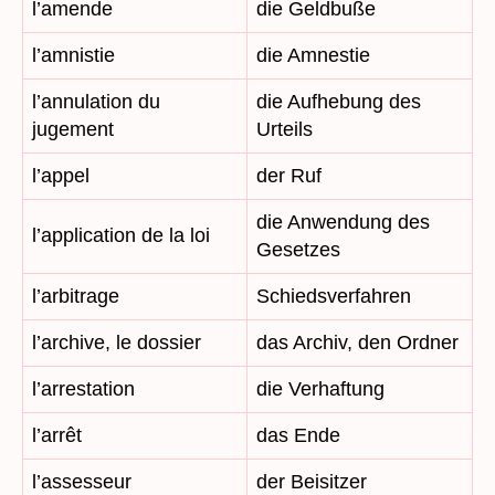
l’amende
die Geldbuße
l’amnistie
die Amnestie
l’annulation du
die Aufhebung des
jugement
Urteils
l’appel
der Ruf
die Anwendung des
l’application de la loi
Gesetzes
l’arbitrage
Schiedsverfahren
l’archive, le dossier
das Archiv, den Ordner
l’arrestation
die Verhaftung
l’arrêt
das Ende
l’assesseur
der Beisitzer