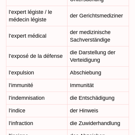
l’expert légiste / le
der Gerichtsmediziner
médecin légiste
der medizinische
l’expert médical
Sachverständige
die Darstellung der
l’exposé de la défense
Verteidigung
l’expulsion
Abschiebung
l’immunité
Immunität
l’indemnisation
die Entschädigung
l’indice
der Hinweis
l’infraction
die Zuwiderhandlung