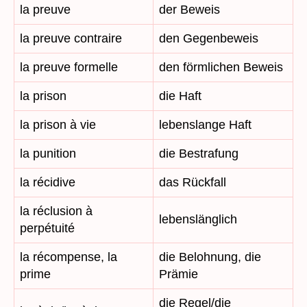
la preuve
der Beweis
la preuve contraire
den Gegenbeweis
la preuve formelle
den förmlichen Beweis
la prison
die Haft
la prison à vie
lebenslange Haft
la punition
die Bestrafung
la récidive
das Rückfall
la réclusion à
lebenslänglich
perpétuité
la récompense, la
die Belohnung, die
prime
Prämie
die Regel/die