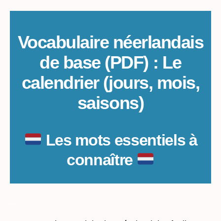
base
:
Le
calendrier
Vocabulaire néerlandais
(jours,
de base (PDF) : Le
mois,
saisons)
calendrier (jours, mois,
saisons)
Les mots essentiels à
connaître
_