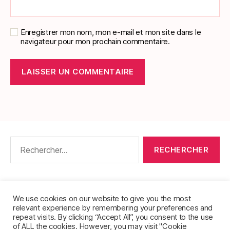
Enregistrer mon nom, mon e-mail et mon site dans le
navigateur pour mon prochain commentaire.
Rechercher :
CONTACT
•
PACKS DE FICHES DE LANGUES
•
À PROPOS
•
MENTIONS LÉGALES
•
We use cookies on our website to give you the most
relevant experience by remembering your preferences and
POLITIQUE DE CONFIDENTIALITÉ
repeat visits. By clicking “Accept All”, you consent to the use
of ALL the cookies. However, you may visit "Cookie