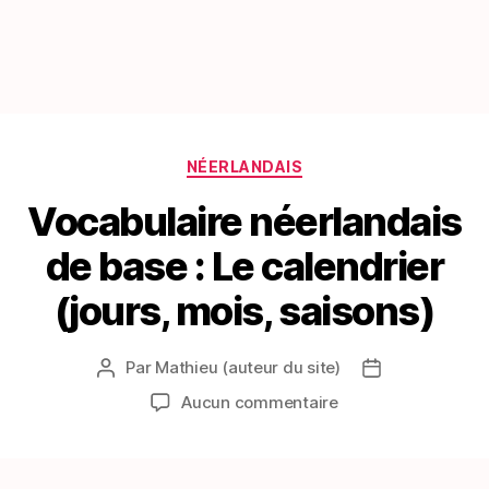
Catégories
NÉERLANDAIS
Vocabulaire néerlandais
de base : Le calendrier
(jours, mois, saisons)
Par
Mathieu (auteur du site)
Auteur
Date
de
de
sur
Aucun commentaire
l’article
l’article
Vocabulaire
néerlandais
de