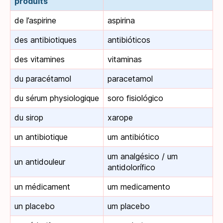
produits
de l’aspirine
aspirina
des antibiotiques
antibióticos
des vitamines
vitaminas
du paracétamol
paracetamol
du sérum physiologique
soro fisiológico
du sirop
xarope
un antibiotique
um antibiótico
um analgésico / um
un antidouleur
antidolorífico
un médicament
um medicamento
un placebo
um placebo