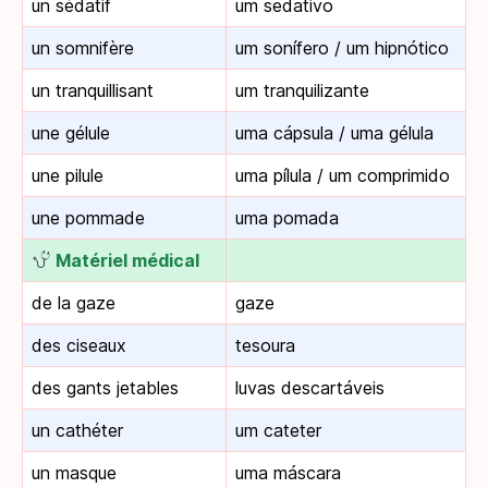
un sédatif
um sedativo
un somnifère
um sonífero / um hipnótico
un tranquillisant
um tranquilizante
une gélule
uma cápsula / uma gélula
une pilule
uma pílula / um comprimido
une pommade
uma pomada
Matériel médical
de la gaze
gaze
des ciseaux
tesoura
des gants jetables
luvas descartáveis
un cathéter
um cateter
un masque
uma máscara