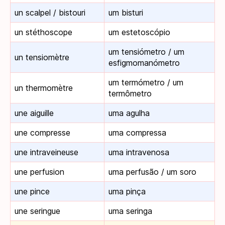
un scalpel / bistouri
um bisturi
un stéthoscope
um estetoscópio
um tensiómetro / um
un tensiomètre
esfigmomanómetro
um termómetro / um
un thermomètre
termômetro
une aiguille
uma agulha
une compresse
uma compressa
une intraveineuse
uma intravenosa
une perfusion
uma perfusão / um soro
une pince
uma pinça
une seringue
uma seringa