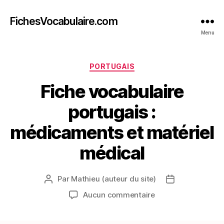
FichesVocabulaire.com
Menu
Catégories
PORTUGAIS
Fiche vocabulaire
portugais :
médicaments et matériel
médical
Par
Mathieu (auteur du site)
Auteur
Date
de
de
sur
Aucun commentaire
l’article
l’article
Fiche
vocabulaire