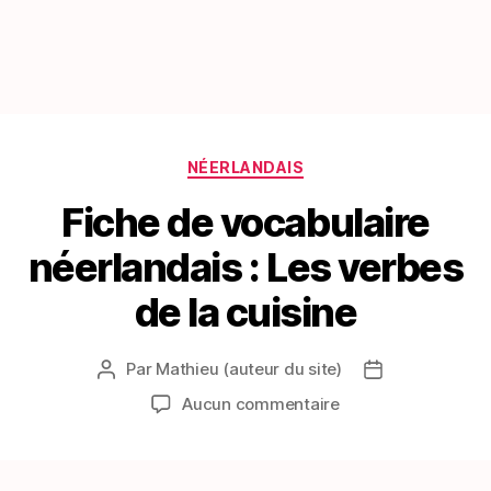
Catégories
NÉERLANDAIS
Fiche de vocabulaire
néerlandais : Les verbes
de la cuisine
Par
Mathieu (auteur du site)
Auteur
Date
de
de
sur
Aucun commentaire
l’article
l’article
Fiche
de
vocabulaire