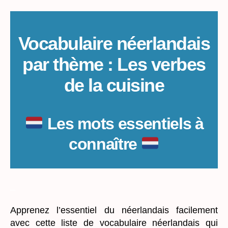
néerlandais
:
Les
verbes
Vocabulaire néerlandais
de
par thème : Les verbes
la
cuisine
de la cuisine
Les mots essentiels à
connaître
_
Apprenez l’essentiel du néerlandais facilement
avec cette liste de vocabulaire néerlandais qui