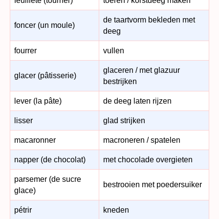
feuilleté (tourner)
toeren / korstdeeg maken
de taartvorm bekleden met
foncer (un moule)
deeg
fourrer
vullen
glaceren / met glazuur
glacer (pâtisserie)
bestrijken
lever (la pâte)
de deeg laten rijzen
lisser
glad strijken
macaronner
macroneren / spatelen
napper (de chocolat)
met chocolade overgieten
parsemer (de sucre
bestrooien met poedersuiker
glace)
pétrir
kneden