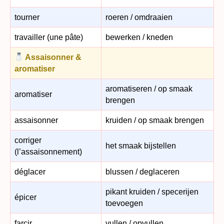
tourner
roeren / omdraaien
travailler (une pâte)
bewerken / kneden
Assaisonner &
aromatiser
aromatiseren / op smaak
aromatiser
brengen
assaisonner
kruiden / op smaak brengen
corriger
het smaak bijstellen
(l’assaisonnement)
déglacer
blussen / deglaceren
pikant kruiden / specerijen
épicer
toevoegen
farcir
vullen / opvullen