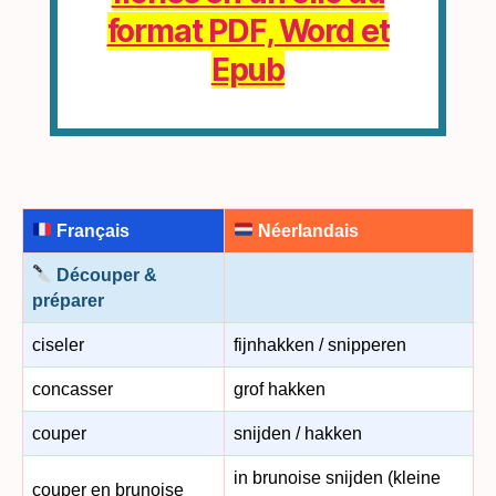
format PDF, Word et
Epub
Français
Néerlandais
Découper &
préparer
ciseler
fijnhakken / snipperen
concasser
grof hakken
couper
snijden / hakken
in brunoise snijden (kleine
couper en brunoise