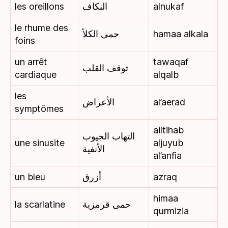
les oreillons
النكاف
alnukaf
le rhume des
حمى الكلأ
hamaa alkala
foins
un arrêt
tawaqaf
توقف القلب
cardiaque
alqalb
les
الأعراض
al’aerad
symptômes
ailtihab
التهاب الجيوب
une sinusite
aljuyub
الأنفية
al’anfia
un bleu
أزرق
azraq
himaa
la scarlatine
حمى قرمزية
qurmizia