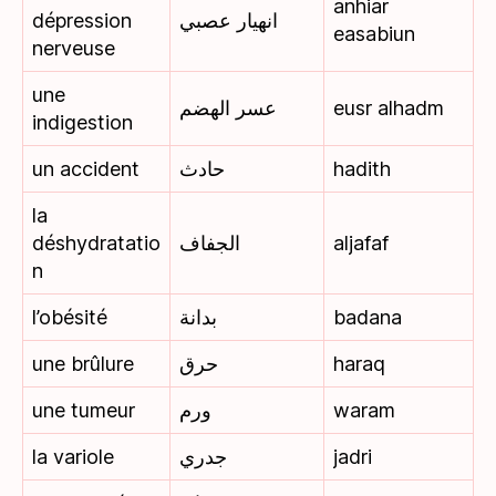
anhiar
dépression
انهيار عصبي
easabiun
nerveuse
une
عسر الهضم
eusr alhadm
indigestion
un accident
حادث
hadith
la
déshydratatio
الجفاف
aljafaf
n
l’obésité
بدانة
badana
une brûlure
حرق
haraq
une tumeur
ورم
waram
la variole
جدري
jadri