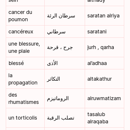
cancer du
سرطان الرئة
saratan alriya
poumon
cancéreux
سرطاني
saratani
une blessure,
جرح ، قرحة
jurh , qarha
une plaie
blessé
الأذى
al’adhaa
la
التكاثر
altakathur
propagation
des
الروماتيزم
alruwmatizam
rhumatismes
tasalub
un torticolis
تصلب الرقبة
alraqaba