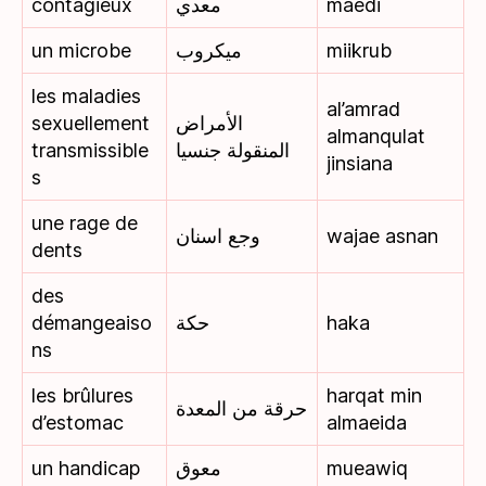
contagieux
معدي
maedi
un microbe
ميكروب
miikrub
les maladies
al’amrad
sexuellement
الأمراض
almanqulat
transmissible
المنقولة جنسيا
jinsiana
s
une rage de
وجع اسنان
wajae asnan
dents
des
démangeaiso
حكة
haka
ns
les brûlures
harqat min
حرقة من المعدة
d’estomac
almaeida
un handicap
معوق
mueawiq