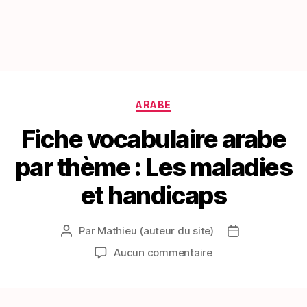
Catégories
ARABE
Fiche vocabulaire arabe
par thème : Les maladies
et handicaps
Par
Mathieu (auteur du site)
Auteur
Date
de
de
sur
Aucun commentaire
l’article
l’article
Fiche
vocabulaire
arabe