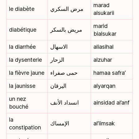
marad
le diabète
مرض السكري
alsukarii
marid
diabétique
مريض بالسكر
bialsukar
la diarrhée
الاسهال
aliasihal
la dysenterie
الزحار
alzuhar
la fièvre jaune
حمى صفراء
hamaa safra’
la jaunisse
اليرقان
alyarqan
un nez
انسداد الأنف
ainsidad al’anf
bouché
la
الإمساك
al’iimsak
constipation