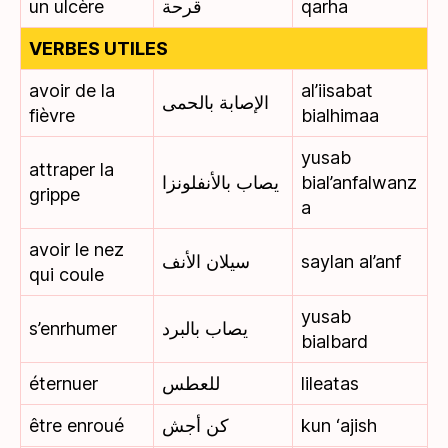
un ulcère
قرحة
qarha
VERBES UTILES
avoir de la
al’iisabat
الإصابة بالحمى
fièvre
bialhimaa
yusab
attraper la
يصاب بالأنفلونزا
bial’anfalwanz
grippe
a
avoir le nez
سيلان الأنف
saylan al’anf
qui coule
yusab
s’enrhumer
يصاب بالبرد
bialbard
éternuer
للعطس
lileatas
être enroué
كن أجش
kun ‘ajish