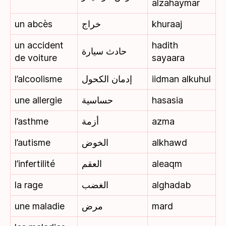
alzahaymar
un abcès
خراج
khuraaj
un accident
hadith
حادث سيارة
de voiture
sayaara
l’alcoolisme
إدمان الكحول
iidman alkuhul
une allergie
حساسية
hasasia
l’asthme
أزمة
azma
l’autisme
الخوض
alkhawd
l’infertilité
العقم
aleaqm
la rage
الغضب
alghadab
une maladie
مرض
mard