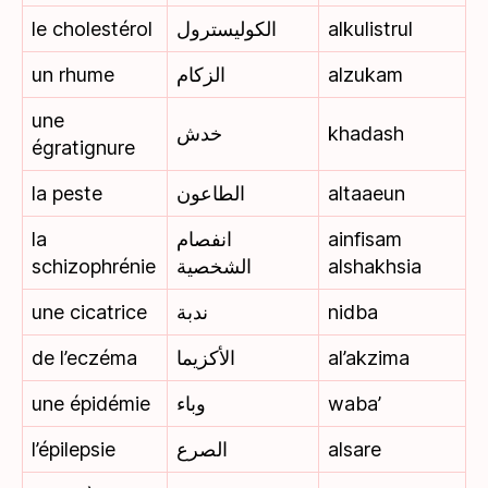
le cholestérol
الكوليسترول
alkulistrul
un rhume
الزكام
alzukam
une
خدش
khadash
égratignure
la peste
الطاعون
altaaeun
la
انفصام
ainfisam
schizophrénie
الشخصية
alshakhsia
une cicatrice
ندبة
nidba
de l’eczéma
الأكزيما
al’akzima
une épidémie
وباء
waba’
l’épilepsie
الصرع
alsare