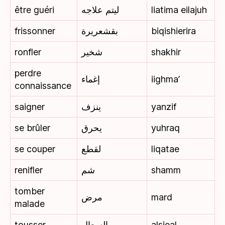
être guéri
ليتم علاجه
liatima eilajuh
frissonner
بقشعريرة
biqishierira
ronfler
شخير
shakhir
perdre
إغماء
iighma’
connaissance
saigner
ينزف
yanzif
se brûler
يحرق
yuhraq
se couper
لقطع
liqatae
renifler
شم
shamm
tomber
مرض
mard
malade
tousser
السعال
alsieal