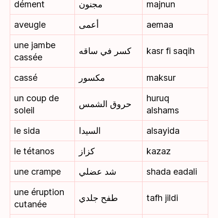
dément
مجنون
majnun
aveugle
أعمى
aemaa
une jambe
كسر في ساقه
kasr fi saqih
cassée
cassé
مكسور
maksur
un coup de
huruq
حروق الشمس
soleil
alshams
le sida
السيدا
alsayida
le tétanos
كزاز
kazaz
une crampe
شد عضلي
shada eadali
une éruption
طفح جلدي
tafh jildi
cutanée