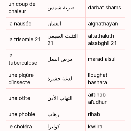
un coup de
ضربة شمس
darbat shams
chaleur
la nausée
الغثيان
alghathayan
التثلث الصبغي
altathaluth
la trisomie 21
21
alsabghii 21
la
مرض السل
marad alsul
tuberculose
une piqûre
lidughat
لدغة حشرة
d’insecte
hashara
ailtihab
une otite
التهاب الأذن
al’udhun
une phobie
رهاب
rihab
le choléra
كوليرا
kwlira