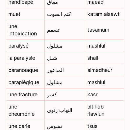
handicapé
معاق
maeaq
muet
كتم الصوت
katam alsawt
une
تسمم
tasamum
intoxication
paralysé
مشلول
mashlul
la paralysie
شلل
shall
paranoïaque
المذعور
almadheur
paraplégique
مشلول
mashlul
une fracture
كسر
kasr
une
altihab
التهاب رئوي
pneumonie
riawiun
une carie
تسوس
tsus