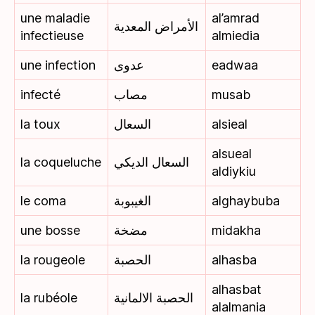
une maladie
al’amrad
الأمراض المعدية
infectieuse
almiedia
une infection
عدوى
eadwaa
infecté
مصاب
musab
la toux
السعال
alsieal
alsueal
la coqueluche
السعال الديكي
aldiykiu
le coma
الغيبوبة
alghaybuba
une bosse
مضخة
midakha
la rougeole
الحصبة
alhasba
alhasbat
la rubéole
الحصبة الالمانية
alalmania