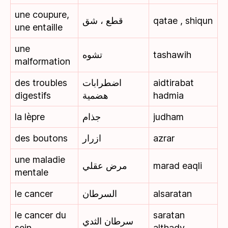
une coupure,
قطع ، شق
qatae , shiqun
une entaille
une
تشوه
tashawih
malformation
des troubles
اضطرابات
aidtirabat
digestifs
هضمية
hadmia
la lèpre
جذام
judham
des boutons
ازرار
azrar
une maladie
مرض عقلي
marad eaqli
mentale
le cancer
السرطان
alsaratan
le cancer du
saratan
سرطان الثدي
sein
althady