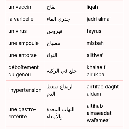
un vaccin
لقاح
liqah
la varicelle
جدري الماء
jadri alma’
un virus
فيروس
fayrus
une ampoule
مصباح
misbah
une entorse
التواء
ailtiwa’
déboîtement
khalae fi
خلع في الركبة
du genou
alrukba
ارتفاع ضغط
airtifae daght
l’hypertension
الدم
aldam
altihab
une gastro-
التهاب المعدة
almaeadat
entérite
والأمعاء
wal’amea’