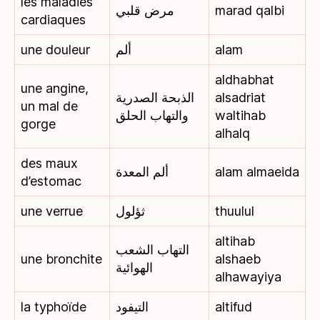
les maladies
مرض قلبي
marad qalbi
cardiaques
une douleur
ألم
alam
aldhabhat
une angine,
الذبحة الصدرية
alsadriat
un mal de
والتهاب الحلق
waltihab
gorge
alhalq
des maux
ألم المعدة
alam almaeida
d’estomac
une verrue
ثؤلول
thuulul
altihab
التهاب الشعب
une bronchite
alshaeb
الهوائية
alhawayiya
la typhoïde
التيفود
altifud