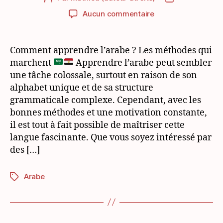
de
de
sur
Aucun commentaire
l’article
l’article
Comment
apprendre
l’arabe
Comment apprendre l’arabe ? Les méthodes qui
|
marchent
Apprendre l’arabe peut sembler
Les
une tâche colossale, surtout en raison de son
méthodes
alphabet unique et de sa structure
qui
grammaticale complexe. Cependant, avec les
marchent
bonnes méthodes et une motivation constante,
il est tout à fait possible de maîtriser cette
langue fascinante. Que vous soyez intéressé par
des […]
Arabe
Étiquettes