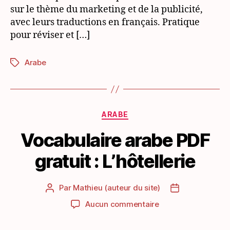
sur le thème du marketing et de la publicité,
la
publicité
avec leurs traductions en français. Pratique
pour réviser et […]
Arabe
Étiquettes
Catégories
ARABE
Vocabulaire arabe PDF
gratuit : L’hôtellerie
Par
Mathieu (auteur du site)
Auteur
Date
de
de
sur
Aucun commentaire
l’article
l’article
Vocabulaire
arabe