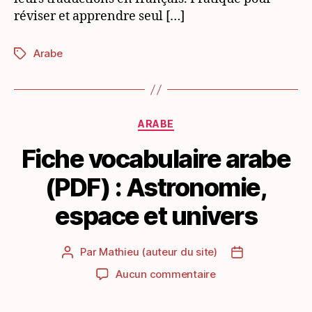
réviser et apprendre seul […]
Arabe
Étiquettes
Catégories
ARABE
Fiche vocabulaire arabe
(PDF) : Astronomie,
espace et univers
Par
Mathieu (auteur du site)
Auteur
Date
de
de
sur
Aucun commentaire
l’article
l’article
Fiche
vocabulaire