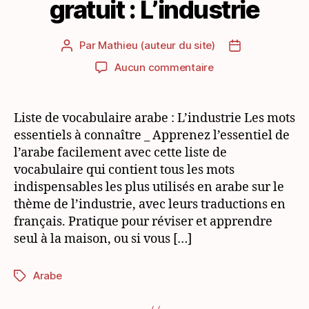
gratuit : L’industrie
Par
Mathieu (auteur du site)
Auteur
Date
de
de
sur
Aucun commentaire
l’article
l’article
Vocabulaire
arabe
PDF
Liste de vocabulaire arabe : L’industrie Les mots
gratuit
essentiels à connaître _ Apprenez l’essentiel de
:
l’arabe facilement avec cette liste de
L’industrie
vocabulaire qui contient tous les mots
indispensables les plus utilisés en arabe sur le
thème de l’industrie, avec leurs traductions en
français. Pratique pour réviser et apprendre
seul à la maison, ou si vous […]
Arabe
Étiquettes