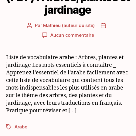
jardinage
Par
Mathieu (auteur du site)
Auteur
Date
de
de
sur
Aucun commentaire
l’article
l’article
Fiche
vocabulaire
arabe
Liste de vocabulaire arabe : Arbres, plantes et
(PDF)
jardinage Les mots essentiels à connaître _
:
Apprenez l’essentiel de l’arabe facilement avec
Arbres,
cette liste de vocabulaire qui contient tous les
plantes
mots indispensables les plus utilisés en arabe
et
sur le thème des arbres, des plantes et du
jardinage
jardinage, avec leurs traductions en français.
Pratique pour réviser et […]
Arabe
Étiquettes