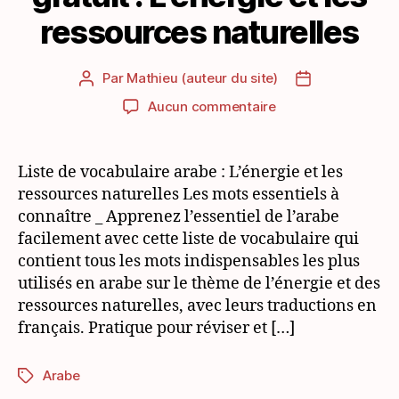
ressources naturelles
Par
Mathieu (auteur du site)
Auteur
Date
de
de
sur
Aucun commentaire
l’article
l’article
Vocabulaire
arabe
PDF
Liste de vocabulaire arabe : L’énergie et les
gratuit
ressources naturelles Les mots essentiels à
:
connaître _ Apprenez l’essentiel de l’arabe
L’énergie
facilement avec cette liste de vocabulaire qui
et
contient tous les mots indispensables les plus
les
utilisés en arabe sur le thème de l’énergie et des
ressources
naturelles
ressources naturelles, avec leurs traductions en
français. Pratique pour réviser et […]
Arabe
Étiquettes