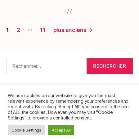
Pagination
…
1
2
11
plus anciens
→
des
publications
Rechercher :
CONTACT
•
PACKS DE FICHES DE LANGUES
•
À PROPOS
•
MENTIONS LÉGALES
•
We use cookies on our website to give you the most
relevant experience by remembering your preferences and
POLITIQUE DE CONFIDENTIALITÉ
repeat visits. By clicking “Accept All”, you consent to the use
of ALL the cookies. However, you may visit "Cookie
Settings" to provide a controlled consent.
Cookie Settings
Accept All
© 2026
FichesVocabulaire.com
Haut
↑