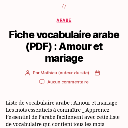
Catégories
ARABE
Fiche vocabulaire arabe
(PDF) : Amour et
mariage
Par
Mathieu (auteur du site)
Auteur
Date
de
de
sur
Aucun commentaire
l’article
l’article
Fiche
vocabulaire
arabe
Liste de vocabulaire arabe : Amour et mariage
(PDF)
Les mots essentiels à connaître _ Apprenez
:
l’essentiel de l’arabe facilement avec cette liste
Amour
de vocabulaire qui contient tous les mots
et