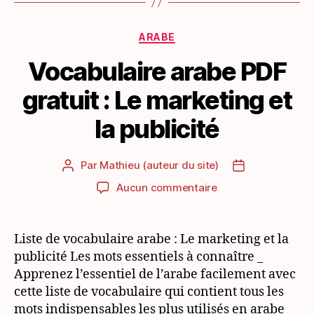
Catégories
ARABE
Vocabulaire arabe PDF
gratuit : Le marketing et
la publicité
Par
Mathieu (auteur du site)
Auteur
Date
de
de
sur
Aucun commentaire
l’article
l’article
Vocabulaire
arabe
PDF
Liste de vocabulaire arabe : Le marketing et la
gratuit
publicité Les mots essentiels à connaître _
:
Apprenez l’essentiel de l’arabe facilement avec
Le
cette liste de vocabulaire qui contient tous les
marketing
mots indispensables les plus utilisés en arabe
et