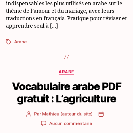
indispensables les plus utilisés en arabe sur le
mariage
thème de l’amour et du mariage, avec leurs
traductions en français. Pratique pour réviser et
apprendre seul à […]
Arabe
Étiquettes
Catégories
ARABE
Vocabulaire arabe PDF
gratuit : L’agriculture
Par
Mathieu (auteur du site)
Auteur
Date
de
de
sur
Aucun commentaire
l’article
l’article
Vocabulaire