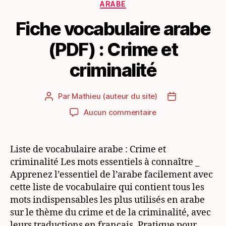
Catégories
ARABE
Fiche vocabulaire arabe
(PDF) : Crime et
criminalité
Par
Mathieu (auteur du site)
Auteur
Date
de
de
sur
Aucun commentaire
l’article
l’article
Fiche
vocabulaire
arabe
Liste de vocabulaire arabe : Crime et
(PDF)
criminalité Les mots essentiels à connaître _
:
Apprenez l’essentiel de l’arabe facilement avec
Crime
cette liste de vocabulaire qui contient tous les
et
mots indispensables les plus utilisés en arabe
criminalité
sur le thème du crime et de la criminalité, avec
leurs traductions en français. Pratique pour