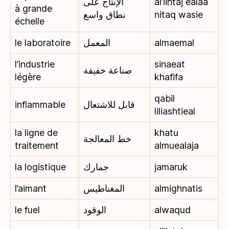
الإنتاج على
al’iintaj ealaa
à grande
نطاق واسع
nitaq wasie
échelle
le laboratoire
المعمل
almaemal
l’industrie
sinaeat
صناعة خفيفة
légère
khafifa
qabil
inflammable
قابل للاشتعال
liliashtieal
la ligne de
khatu
خط المعالجة
traitement
almuealaja
la logistique
جمارك
jamaruk
l’aimant
المغناطيس
almighnatis
le fuel
الوقود
alwaqud