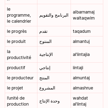
le
albarnamaj
programme,
البرنامج والتقويم
waltaqwim
le calendrier
le progrès
تقدم
taqadum
le produit
المنتوج
almantuj
la
الإنتاجية
al’iintajia
productivité
productif
إنتاجي
iintaji
le producteur
المنتج
almuntaj
le projet
المشروع
almashrue
l’unité de
wahdat
وحدة الإنتاج
production
al’iintaj