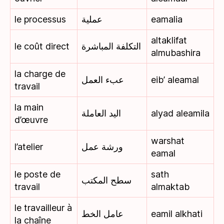
le processus
عملية
eamalia
altaklifat
le coût direct
التكلفة المباشرة
almubashira
la charge de
عبء العمل
eib’ aleamal
travail
la main
اليد العاملة
alyad aleamila
d’œuvre
warshat
l’atelier
ورشة عمل
eamal
le poste de
sath
سطح المكتب
travail
almaktab
le travailleur à
عامل الخط
eamil alkhati
la chaîne