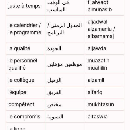
في الوقت
fi alwaqt
juste à temps
المناسب
almunasib
aljadwal
le calendrier /
الجدول الزمني /
alzamaniu /
le programme
البرنامج
albarnamaj
la qualité
الجودة
aljawda
le personnel
muazafin
موظفين مؤهلين
qualifié
muahilin
le collègue
الزميل
alzamil
l’équipe
الفريق
alfariq
compétent
مختص
mukhtasun
le compromis
التسوية
altaswia
la ligne