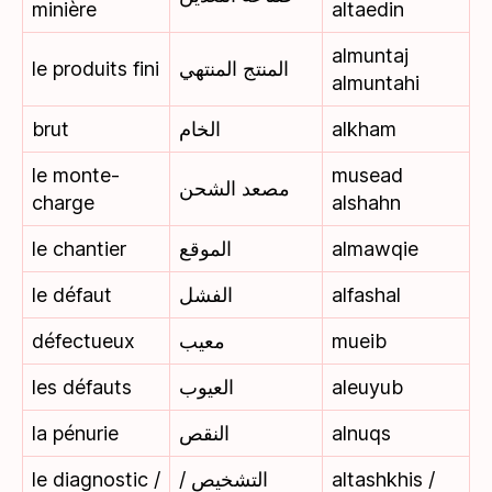
minière
altaedin
almuntaj
le produits fini
المنتج المنتهي
almuntahi
brut
الخام
alkham
le monte-
musead
مصعد الشحن
charge
alshahn
le chantier
الموقع
almawqie
le défaut
الفشل
alfashal
défectueux
معيب
mueib
les défauts
العيوب
aleuyub
la pénurie
النقص
alnuqs
le diagnostic /
التشخيص /
altashkhis /