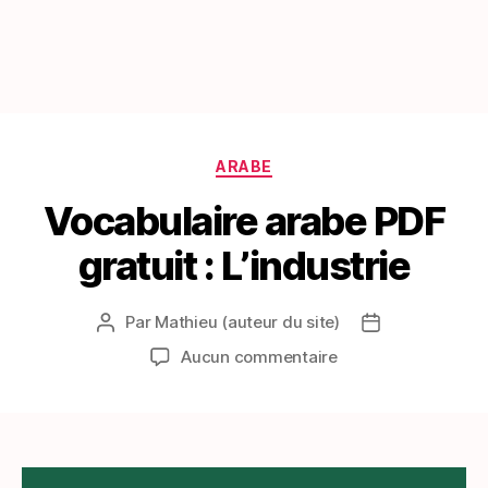
Catégories
ARABE
Vocabulaire arabe PDF
gratuit : L’industrie
Par
Mathieu (auteur du site)
Auteur
Date
de
de
sur
Aucun commentaire
l’article
l’article
Vocabulaire
arabe
PDF
gratuit
: