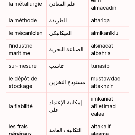
eilm
la métallurgie
علم المعادن
almaeadin
la méthode
الطريقة
altariqa
le mécanicien
الميكانيكي
almikanikiu
l’industrie
alsinaeat
الصناعة البحرية
maritime
albahria
sur-mesure
تناسب
tunasib
le dépôt de
mustawdae
مستودع التخزين
stockage
altakhzin
iimkaniat
إمكانية الإعتماد
la fiabilité
al’iietimad
على
ealaa
les frais
altakalif
التكاليف العامة
généraux
aleama