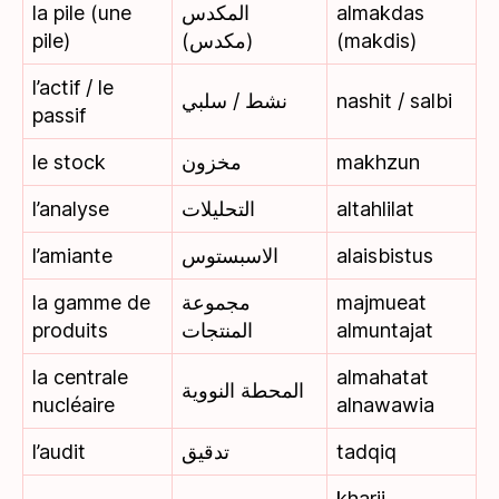
la pile (une
المكدس
almakdas
pile)
(مكدس)
(makdis)
l’actif / le
نشط / سلبي
nashit / salbi
passif
le stock
مخزون
makhzun
l’analyse
التحليلات
altahlilat
l’amiante
الاسبستوس
alaisbistus
la gamme de
مجموعة
majmueat
produits
المنتجات
almuntajat
la centrale
almahatat
المحطة النووية
nucléaire
alnawawia
l’audit
تدقيق
tadqiq
kharij