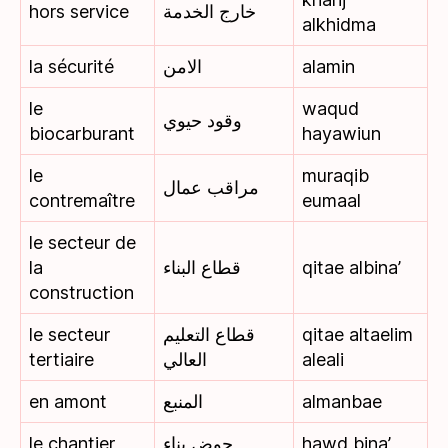
hors service
خارج الخدمة
alkhidma
la sécurité
الامن
alamin
le
waqud
وقود حيوي
biocarburant
hayawiun
le
muraqib
مراقب عمال
contremaître
eumaal
le secteur de
la
قطاع البناء
qitae albina’
construction
le secteur
قطاع التعليم
qitae altaelim
tertiaire
العالي
aleali
en amont
المنبع
almanbae
le chantier
حوض بناء
hawd bina’