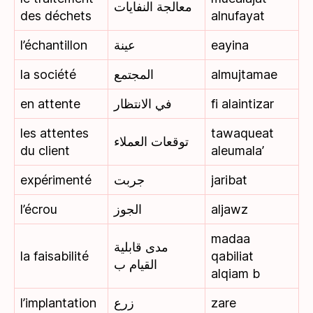
معالجة النفايات
des déchets
alnufayat
l’échantillon
عينة
eayina
la société
المجتمع
almujtamae
en attente
في الانتظار
fi alaintizar
les attentes
tawaqueat
توقعات العملاء
du client
aleumala’
expérimenté
جربت
jaribat
l’écrou
الجوز
aljawz
madaa
مدى قابلية
la faisabilité
qabiliat
القيام ب
alqiam b
l’implantation
زرع
zare