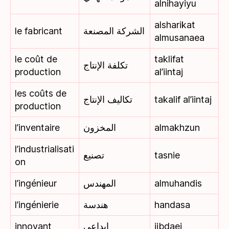
alnihayiyu
alsharikat
le fabricant
الشركة المصنعة
almusanaea
le coût de
taklifat
تكلفة الإنتاج
production
al’iintaj
les coûts de
تكاليف الإنتاج
takalif al’iintaj
production
l’inventaire
المخزون
almakhzun
l’industrialisati
تصنيع
tasnie
on
l’ingénieur
المهندس
almuhandis
l’ingénierie
هندسة
handasa
innovant
إبداعي
iibdaei