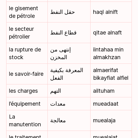
le gisement
حقل النفط
haql alnift
de pétrole
le secteur
قطاع النفط
qitae alnaft
pétrolier
la rupture de
إنتهى من
iintahaa min
stock
المخزن
almakhzan
المعرفة بكيفية
almaerifat
le savoir-faire
الفعل
bikayfiat alfiel
les charges
التهم
ailtuham
l’équipement
معدات
mueadaat
La
معالجة
muealaja
manutention
le traitement
muealajat