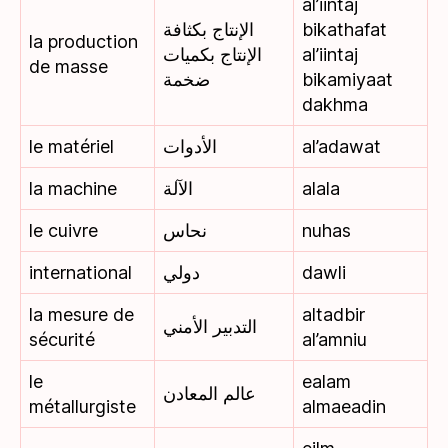
al’iintaj
الإنتاج بكثافة
bikathafat
la production
الإنتاج بكميات
al’iintaj
de masse
ضخمة
bikamiyaat
dakhma
le matériel
الأدوات
al’adawat
la machine
الآلة
alala
le cuivre
نحاس
nuhas
international
دولي
dawli
la mesure de
altadbir
التدبير الأمني
sécurité
al’amniu
le
ealam
عالم المعادن
métallurgiste
almaeadin