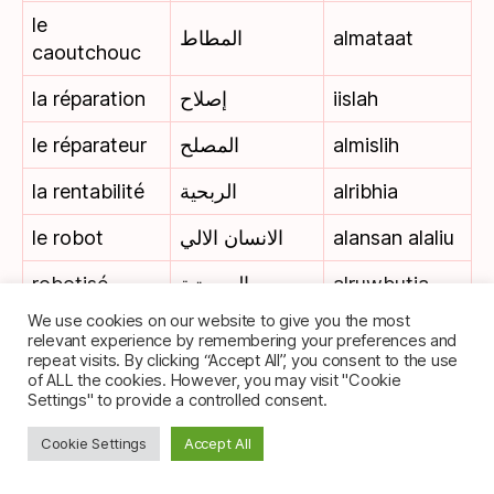
le
المطاط
almataat
caoutchouc
la réparation
إصلاح
iislah
le réparateur
المصلح
almislih
la rentabilité
الربحية
alribhia
le robot
الانسان الالي
alansan alaliu
robotisé
الروبوتية
alruwbutia
We use cookies on our website to give you the most
mueadal
relevant experience by remembering your preferences and
la rotation
معدل دوران
dawaran
repeat visits. By clicking “Accept All”, you consent to the use
des stocks
المخزون
of ALL the cookies. However, you may visit "Cookie
almakhzun
Settings" to provide a controlled consent.
le minerai
الخام
alkham
Cookie Settings
Accept All
le chef de
mudir
مدير المشروع