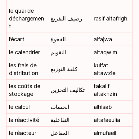
le quai de
déchargemen
رصيف التفريغ
rasif altafrigh
t
l’écart
الفجوة
alfajwa
le calendrier
التقويم
altaqwim
les frais de
kulfat
كلفة التوزيع
distribution
altawzie
les coûts de
takalif
تكاليف التخزين
stockage
altakhzin
le calcul
الحساب
alhisab
la réactivité
التفاعلية
altafaeulia
le réacteur
المفاعل
almufaeil