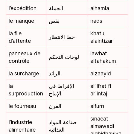
l’expédition
الحملة
alhamla
le manque
نقص
naqs
la file
khatu
خط الانتظار
d’attente
alaintizar
panneaux de
lawhat
لوحات التحكم
contrôle
altahakum
la surcharge
الزائد
alzaayid
la
الإفراط في
al’iifrat fi
surproduction
الإنتاج
al’iintaj
le fourneau
الفرن
alfurn
sinaeat
l’industrie
صناعة المواد
almawadi
alimentaire
الغذائية
alghidhayiya