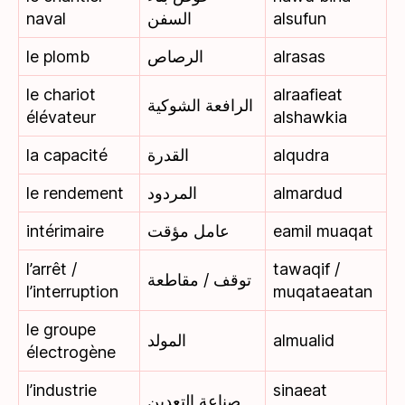
naval
السفن
alsufun
le plomb
الرصاص
alrasas
le chariot
alraafieat
الرافعة الشوكية
élévateur
alshawkia
la capacité
القدرة
alqudra
le rendement
المردود
almardud
intérimaire
عامل مؤقت
eamil muaqat
l’arrêt /
tawaqif /
توقف / مقاطعة
l’interruption
muqataeatan
le groupe
المولد
almualid
électrogène
l’industrie
sinaeat
صناعة التعدين