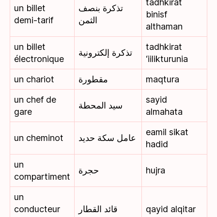
tadhkirat
un billet
تذكرة بنصف
binisf
demi-tarif
الثمن
althaman
un billet
tadhkirat
تذكرة إلكترونية
électronique
‘iilikturunia
un chariot
مقطورة
maqtura
un chef de
sayid
سيد المحطة
gare
almahata
eamil sikat
un cheminot
عامل سكة حديد
hadid
un
حجرة
hujra
compartiment
un
conducteur
قائد القطار
qayid alqitar