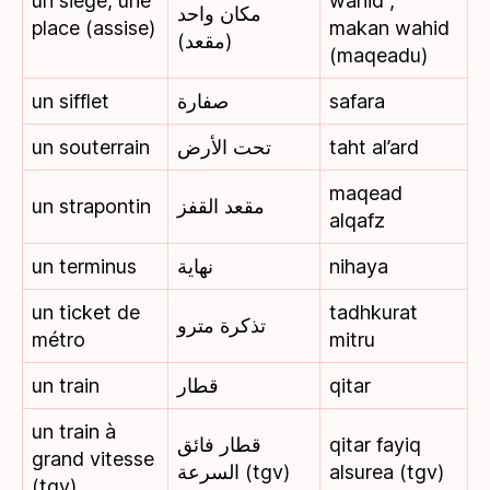
un siège, une
wahid ,
مكان واحد
place (assise)
makan wahid
(مقعد)
(maqeadu)
un sifflet
صفارة
safara
un souterrain
تحت الأرض
taht al’ard
maqead
un strapontin
مقعد القفز
alqafz
un terminus
نهاية
nihaya
un ticket de
tadhkurat
تذكرة مترو
métro
mitru
un train
قطار
qitar
un train à
قطار فائق
qitar fayiq
grand vitesse
السرعة (tgv)
alsurea (tgv)
(tgv)