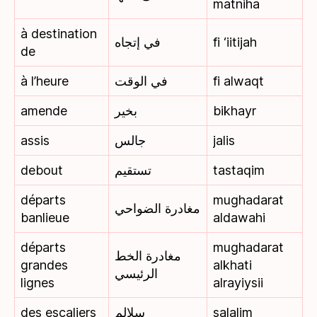
matniha
à destination
في إتجاه
fi ‘iitijah
de
à l’heure
في الوقت
fi alwaqt
amende
بخير
bikhayr
assis
جالس
jalis
debout
تستقيم
tastaqim
départs
mughadarat
مغادرة الضواحي
banlieue
aldawahi
départs
mughadarat
مغادرة الخط
grandes
alkhati
الرئيسي
lignes
alrayiysii
des escaliers
سلالم
salalim