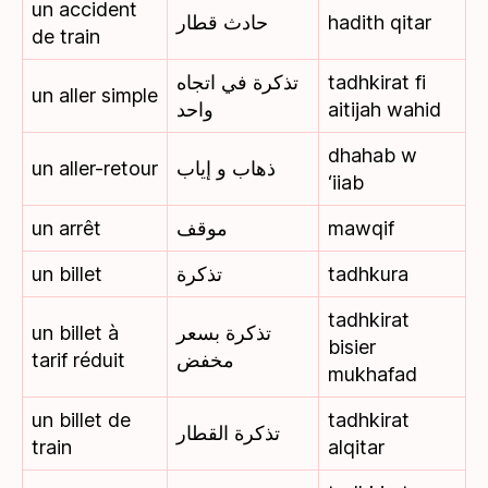
un accident
حادث قطار
hadith qitar
de train
تذكرة في اتجاه
tadhkirat fi
un aller simple
واحد
aitijah wahid
dhahab w
un aller-retour
ذهاب و إياب
‘iiab
un arrêt
موقف
mawqif
un billet
تذكرة
tadhkura
tadhkirat
un billet à
تذكرة بسعر
bisier
tarif réduit
مخفض
mukhafad
un billet de
tadhkirat
تذكرة القطار
train
alqitar