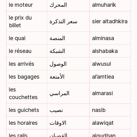
le moteur
المحرك
almuharik
le prix du
سعر التذكرة
sier altadhkira
billet
le quai
المنصة
alminasa
le réseau
الشبكة
alshabaka
les arrivés
الوصول
alwusul
les bagages
الأمتعة
al’amtiea
les
المراسي
almarasi
couchettes
les guichets
نصيب
nasib
les horaires
الاوقات
alawiqat
les rails
القضبان
alqudban