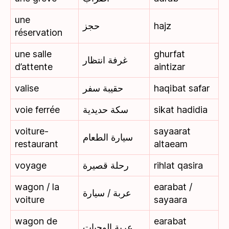
une
حجز
hajz
réservation
une salle
ghurfat
غرفة انتظار
d’attente
aintizar
valise
حقيبة سفر
haqibat safar
voie ferrée
سكة حديدية
sikat hadidia
voiture-
sayaarat
سيارة الطعام
restaurant
altaeam
voyage
رحلة قصيرة
rihlat qasira
wagon / la
earabat /
عربة / سيارة
voiture
sayaara
wagon de
earabat
عربة الوجبات