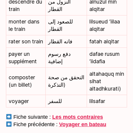
descendre du
النزول من
alnuzul min
train
القطار
alqitar
monter dans
للصعود إلى
lilsueud ‘iilaa
le train
القطار
alqitar
rater son train
فاته القطار
fatah alqitar
payer un
دفع رسوم
dafae rusum
supplément
إضافية
‘iidafia
altahaquq min
composter
التحقق من صحة
sihat
(un billet)
التذكرة)
altadhkurati)
voyager
للسفر
lilsafar
Fiche suivante :
Les mots contraires
Fiche précédente :
Voyager en bateau