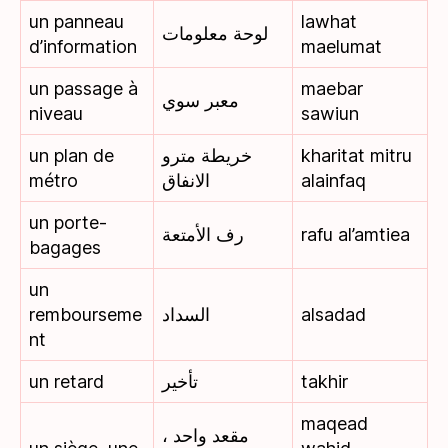
un panneau
lawhat
لوحة معلومات
d’information
maelumat
un passage à
maebar
معبر سوي
niveau
sawiun
un plan de
خريطة مترو
kharitat mitru
métro
الانفاق
alainfaq
un porte-
رف الأمتعة
rafu al’amtiea
bagages
un
rembourseme
السداد
alsadad
nt
un retard
تأخير
takhir
maqead
مقعد واحد ،