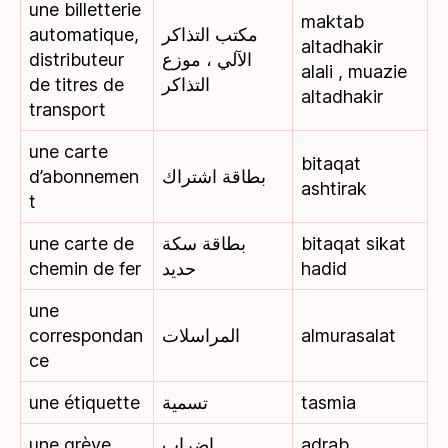
une billetterie
maktab
automatique,
مكتب التذاكر
altadhakir
distributeur
الآلي ، موزع
alali , muazie
de titres de
التذاكر
altadhakir
transport
une carte
bitaqat
d’abonnemen
بطاقة اشتراك
ashtirak
t
une carte de
بطاقة سكة
bitaqat sikat
chemin de fer
حديد
hadid
une
correspondan
المراسلات
almurasalat
ce
une étiquette
تسمية
tasmia
une grève
اضراب
adrab