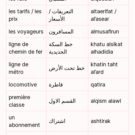
les tarifs / les
التعريفات /
altaerifat /
prix
الأسعار
al’asear
les voyageurs
المسافرون
almusafirun
ligne de
خط السكة
khatu alsikat
chemin de fer
الحديدية
alhadidia
ligne de
khatin taht
خط تحت الأرض
métro
al’ard
locomotive
قاطرة
qatira
première
القسم الاول
alqism alawl
classe
un
اشتراك
ashtirak
abonnement