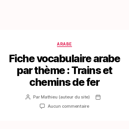
Catégories
ARABE
Fiche vocabulaire arabe
par thème : Trains et
chemins de fer
Par
Mathieu (auteur du site)
Auteur
Date
de
de
sur
Aucun commentaire
l’article
l’article
Fiche
vocabulaire
arabe