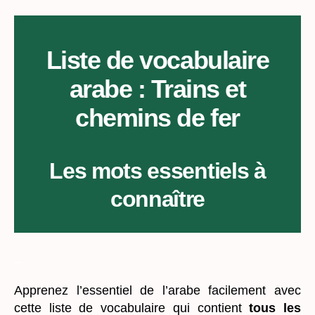
par
thème
:
Trains
Liste de vocabulaire
et
arabe : Trains et
chemins
de
chemins de fer
fer
Les mots essentiels à
connaître
_
Apprenez l’essentiel de l’arabe facilement avec
cette liste de vocabulaire qui contient
tous les