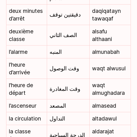
deux minutes
daqiqatayn
دقيقتين توقف
d’arrêt
tawaqaf
deuxième
alsafu
الصف الثاني
classe
althaani
l’alarme
المنبه
almunabah
l’heure
وقت الوصول
waqt alwusul
d’arrivée
l’heure de
waqt
وقت المغادرة
départ
almughadara
l’ascenseur
المصعد
almasead
la circulation
التداول
altadawul
la classe
aldarajat
الدرجة السياحية