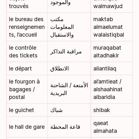
والموجود
trouvés
walmawjud
le bureau des
مكتب
maktab
renseignemen
المعلومات
almaelumat
ts, l’accueil
والاستقبال
walaistiqbal
le contrôle
muraqabat
مراقبة التذاكر
des tickets
altadhakir
le départ
الانطلاق
aliantilaq
le fourgon à
al’amtieat /
الأمتعة / الشاحنة
bagages /
alshaahinat
البريدية
postal
albaridia
le guichet
شباك
shibak
qaeat
le hall de gare
قاعة المحطة
almahata