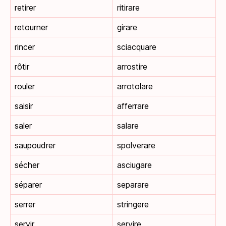
retirer
ritirare
retourner
girare
rincer
sciacquare
rôtir
arrostire
rouler
arrotolare
saisir
afferrare
saler
salare
saupoudrer
spolverare
sécher
asciugare
séparer
separare
serrer
stringere
servir
servire