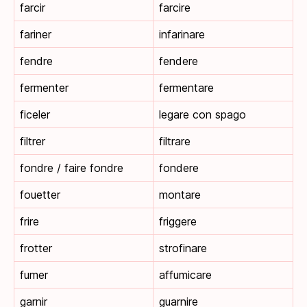
farcir
farcire
fariner
infarinare
fendre
fendere
fermenter
fermentare
ficeler
legare con spago
filtrer
filtrare
fondre / faire fondre
fondere
fouetter
montare
frire
friggere
frotter
strofinare
fumer
affumicare
garnir
guarnire