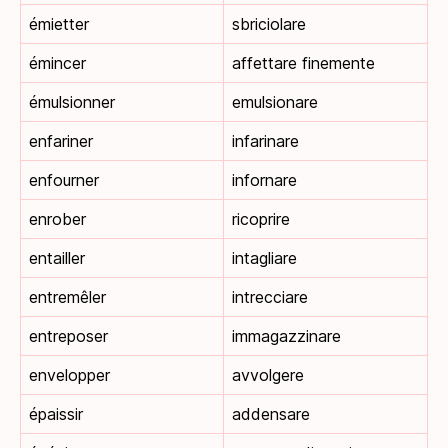
émietter
sbriciolare
émincer
affettare finemente
émulsionner
emulsionare
enfariner
infarinare
enfourner
infornare
enrober
ricoprire
entailler
intagliare
entremêler
intrecciare
entreposer
immagazzinare
envelopper
avvolgere
épaissir
addensare