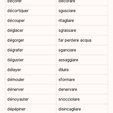
décorer
decorare
décortiquer
sgusciare
découper
ritagliare
déglacer
sgrassare
dégorger
far perdere acqua
dégrafer
sganciare
déguster
assaggiare
délayer
diluire
démouler
sformare
dénerver
denervare
dénoyauter
snocciolare
dépépiner
disincagliare