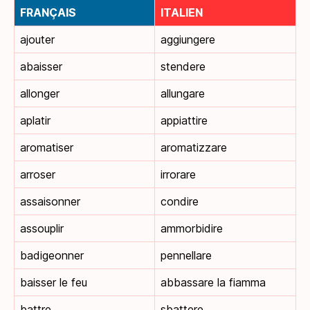
FRANÇAIS
ITALIEN
ajouter
aggiungere
abaisser
stendere
allonger
allungare
aplatir
appiattire
aromatiser
aromatizzare
arroser
irrorare
assaisonner
condire
assouplir
ammorbidire
badigeonner
pennellare
baisser le feu
abbassare la fiamma
battre
sbattere