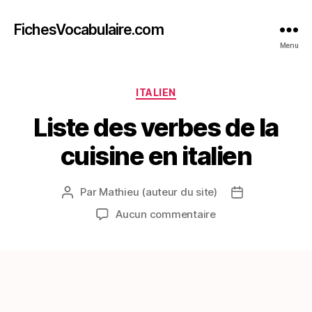
FichesVocabulaire.com
Menu
Catégories
ITALIEN
Liste des verbes de la
cuisine en italien
Par
Mathieu (auteur du site)
Auteur
Date
de
de
sur
Aucun commentaire
l’article
l’article
Liste
des
verbes
de
la
cuisine