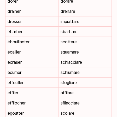
dorer
dorare
drainer
drenare
dresser
impiattare
ébarber
sbarbare
ébouillanter
scottare
écailler
squamare
écraser
schiacciare
écumer
schiumare
effeuiller
sfogliare
effiler
affilare
effilocher
sfilacciare
égoutter
scolare