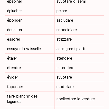
épépiner
svuotare di semi
éplucher
pelare
éponger
asciugare
équeuter
snocciolare
essorer
strizzare
essuyer la vaisselle
asciugare i piatti
étaler
stendere
étendre
estendere
évider
svuotare
façonner
modellare
faire blanchir des
sbollentare le verdure
légumes