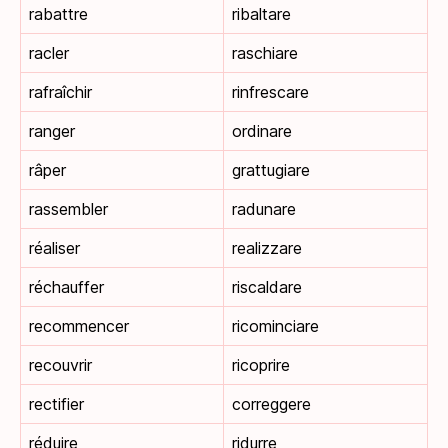
rabattre
ribaltare
racler
raschiare
rafraîchir
rinfrescare
ranger
ordinare
râper
grattugiare
rassembler
radunare
réaliser
realizzare
réchauffer
riscaldare
recommencer
ricominciare
recouvrir
ricoprire
rectifier
correggere
réduire
ridurre