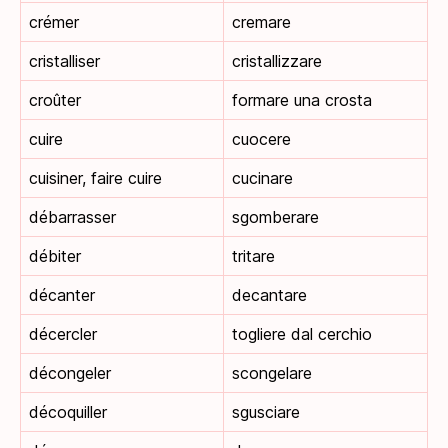
crémer
cremare
cristalliser
cristallizzare
croûter
formare una crosta
cuire
cuocere
cuisiner, faire cuire
cucinare
débarrasser
sgomberare
débiter
tritare
décanter
decantare
décercler
togliere dal cerchio
décongeler
scongelare
décoquiller
sgusciare