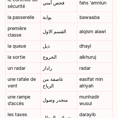
فحص أمني
fahs ‘amniun
sécurité
la passerelle
بوابة
bawaaba
première
القسم الاول
alqism alawl
classe
la queue
ذيل
dhayl
la sortie
الخروج
alkhuruj
un radar
رادار
radar
une rafale de
عاصفة من
easifat min
vent
الرياح
alriyah
une rampe
munhadir
منحدر وصول
d’accès
wusul
les taxes
darayib
ضرائب المطار