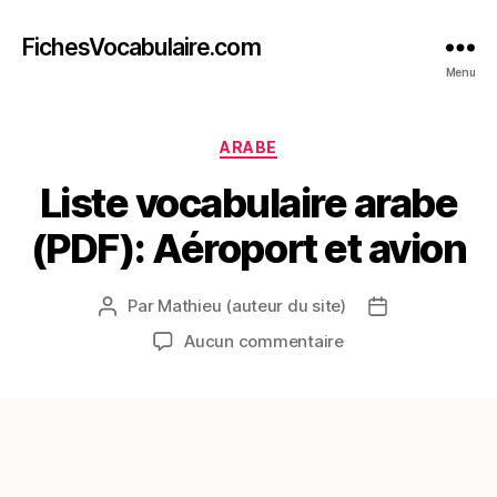
FichesVocabulaire.com
Menu
Catégories
ARABE
Liste vocabulaire arabe
(PDF): Aéroport et avion
Par
Mathieu (auteur du site)
Auteur
Date
de
de
sur
Aucun commentaire
l’article
l’article
Liste
vocabulaire
arabe
(PDF):
Aéroport
et