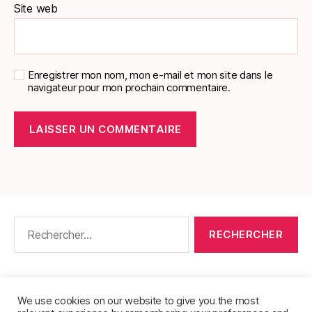
Site web
Enregistrer mon nom, mon e-mail et mon site dans le
navigateur pour mon prochain commentaire.
Rechercher :
CONTACT
•
PACKS DE FICHES DE LANGUES
•
À PROPOS
•
MENTIONS LÉGALES
•
We use cookies on our website to give you the most