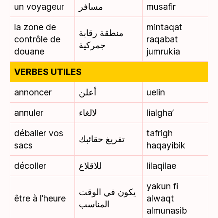
un voyageur
مسافر
musafir
la zone de
mintaqat
منطقة رقابة
contrôle de
raqabat
جمركية
douane
jumrukia
VERBES UTILES
annoncer
أعلن
uelin
annuler
لالغاء
lialgha’
déballer vos
tafrigh
تفريغ حقائبك
sacs
haqayibik
décoller
للاقلاع
lilaqilae
yakun fi
يكون في الوقت
être à l’heure
alwaqt
المناسب
almunasib