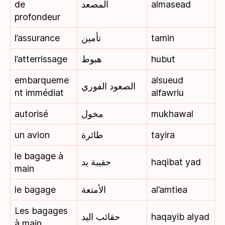
de
المصعد
almasead
profondeur
l’assurance
تأمين
tamin
l’atterrissage
هبوط
hubut
embarqueme
alsueud
الصعود الفوري
nt immédiat
alfawriu
autorisé
مخول
mukhawal
un avion
طائرة
tayira
le bagage à
حقيبة يد
haqibat yad
main
le bagage
الأمتعة
al’amtiea
Les bagages
حقائب اليد
haqayib alyad
à main