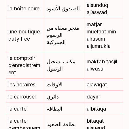
alsunduq
la boîte noire
الصندوق الأسود
al’aswad
matjar
متجر معفاة من
une boutique
muefaat min
الرسوم
duty free
alrusum
الجمركية
aljumrukia
le comptoir
مكتب تسجيل
maktab tasjil
d’enregistrem
الوصول
alwusul
ent
les horaires
الاوقات
alawiqat
le carrousel
دائري
dayiri
la carte
البطاقة
albitaqa
la carte
bitaqat
بطاقة الصعود
d’embarquem
alsueud