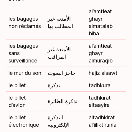
al’amtieat
les bagages
الأمتعة غير
ghayr
non réclamés
المطالب بها
almatalab
biha
les bagages
al’amtieat
الأمتعة غير
sans
ghayr
المراقب
surveillance
almuraqib
le mur du son
حاجز الصوت
hajiz alsawt
le billet
تذكرة
tadhkura
le billet
tadhkirat
تذكرة الطائرة
d’avion
altaayira
le billet
التذكرة
altadhkirat
électronique
الإلكترونية
al’iiliktirunia