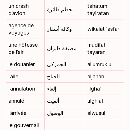
un crash
tahatum
تحطم طائرة
d’avion
tayiratan
agence de
وكالة أسفار
wikalat ‘asfar
voyages
une hôtesse
mudifat
مضيفة طيران
de l’air
tayaran
le douanier
الجمركي
aljumrukiu
l’aile
الجناح
aljanah
l’annulation
إلغاء
iilgha’
annulé
ألغيت
ulghiat
l’arrivée
الوصول
alwusul
le gouvernail