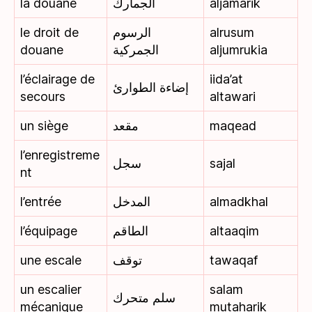
la douane
الجمارك
aljamarik
le droit de
الرسوم
alrusum
douane
الجمركية
aljumrukia
l’éclairage de
iida’at
إضاءة الطوارئ
secours
altawari
un siège
مقعد
maqead
l’enregistreme
سجل
sajal
nt
l’entrée
المدخل
almadkhal
l’équipage
الطاقم
altaaqim
une escale
توقف
tawaqaf
un escalier
salam
سلم متحرك
mécanique
mutaharik