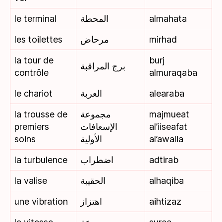
le terminal
المحطة
almahata
les toilettes
مرحاض
mirhad
la tour de
burj
برج المراقبة
contrôle
almuraqaba
le chariot
العربة
alearaba
la trousse de
مجموعة
majmueat
premiers
الإسعافات
al’iiseafat
soins
الأولية
al’awalia
la turbulence
اضطراب
adtirab
la valise
الحقيبة
alhaqiba
une vibration
اهتزاز
aihtizaz