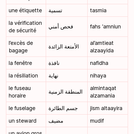
une étiquette
تسمية
tasmia
la vérification
فحص أمني
fahs ‘amniun
de sécurité
l’excès de
al’amtieat
الأمتعة الزائدة
bagage
alzaayida
la fenêtre
نافذة
nafidha
la résiliation
نهاية
nihaya
le fuseau
almintaqat
المنطقة الزمنية
horaire
alzamania
le fuselage
جسم الطائرة
jism altaayira
un steward
مضيف
mudif
un avion gros