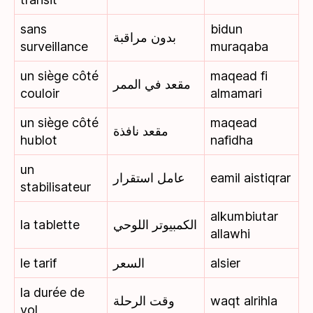
sans
bidun
بدون مراقبة
surveillance
muraqaba
un siège côté
maqead fi
مقعد في الممر
couloir
almamari
un siège côté
maqead
مقعد نافذة
hublot
nafidha
un
عامل استقرار
eamil aistiqrar
stabilisateur
alkumbiutar
la tablette
الكمبيوتر اللوحي
allawhi
le tarif
السعر
alsier
la durée de
وقت الرحلة
waqt alrihla
vol