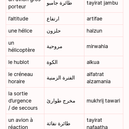
طائرة جامبو
tayirat jambu
porteur
l’altitude
ارتفاع
artifae
une hélice
حلزون
halzun
un
مروحية
mirwahia
hélicoptère
le hublot
الكوة
alkua
le créneau
alfatrat
الفترة الزمنية
horaire
alzamania
la sortie
d’urgence
مخرج طوارئ
mukhrij tawari
/ de secours
un avion à
tayirat
طائرة نفاثة
réaction
nafaatha