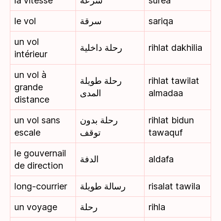
la vitesse
سرعة
surea
le vol
سرقة
sariqa
un vol
رحلة داخلية
rihlat dakhilia
intérieur
un vol à
رحلة طويلة
rihlat tawilat
grande
المدى
almadaa
distance
un vol sans
رحلة بدون
rihlat bidun
escale
توقف
tawaquf
le gouvernail
الدفة
aldafa
de direction
long-courrier
رسالة طويلة
risalat tawila
un voyage
رحلة
rihla