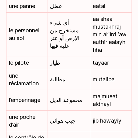
une panne
عطل
eatal
aa shaa’
أى شىء
mustakhraj
le personnel
مستخرج من
min al’iird ‘aw
au sol
الإرض أو عثر
euthir ealayh
عليه فيها
fiha
le pilote
طيار
tayaar
une
مطالبة
mutaliba
réclamation
majmueat
l’empennage
مجموعة الذيل
aldhayl
une poche
جيب هوائي
jib hawayiy
d’air
le contrôle de