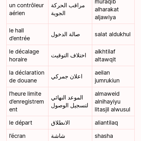
muraqib
un contrôleur
مراقب الحركة
alharakat
aérien
الجوية
aljawiya
le hall
صالة الدخول
salat aldukhul
d’entrée
le décalage
aikhtilaf
اختلاف التوقيت
horaire
altawqit
la déclaration
aeilan
اعلان جمركي
de douane
jumrukiun
l’heure limite
almaweid
الموعد النهائي
d’enregistrem
alnihayiyu
لتسجيل الوصول
ent
litasjil alwusul
le départ
الانطلاق
aliantilaq
l’écran
شاشة
shasha