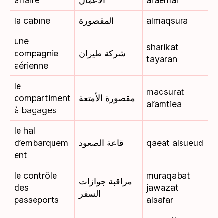
affaire
الأعمال
al’aemal
la cabine
المقصورة
almaqsura
une
sharikat
compagnie
شركة طيران
tayaran
aérienne
le
maqsurat
compartiment
مقصورة الأمتعة
al’amtiea
à bagages
le hall
d’embarquem
قاعة الصعود
qaeat alsueud
ent
le contrôle
muraqabat
مراقبة جوازات
des
jawazat
السفر
passeports
alsafar