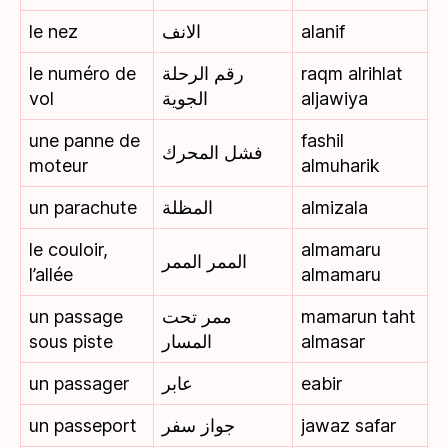
le nez
الانف
alanif
le numéro de
رقم الرحلة
raqm alrihlat
vol
الجوية
aljawiya
une panne de
fashil
فشل المحرك
moteur
almuharik
un parachute
المظلة
almizala
le couloir,
almamaru
الممر الممر
l’allée
almamaru
un passage
ممر تحت
mamarun taht
sous piste
المسار
almasar
un passager
عابر
eabir
un passeport
جواز سفر
jawaz safar