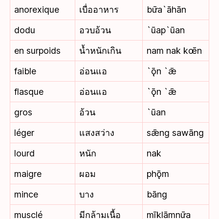
anorexique
เบื่ออาหาร
bư̄a`āhān
dodu
อวบอ้วน
`ūap`ūan
en surpoids
น้ำหนักเกิน
nam nak kœ̄n
faible
อ่อนแอ
`ǭn `ǣ
flasque
อ่อนแอ
`ǭn `ǣ
gros
อ้วน
`ūan
léger
แสงสว่าง
sǣng sawāng
lourd
หนัก
nak
maigre
ผอม
phǭm
mince
บาง
bāng
musclé
มีกล้ามเนื้อ
mīklāmnư̄a