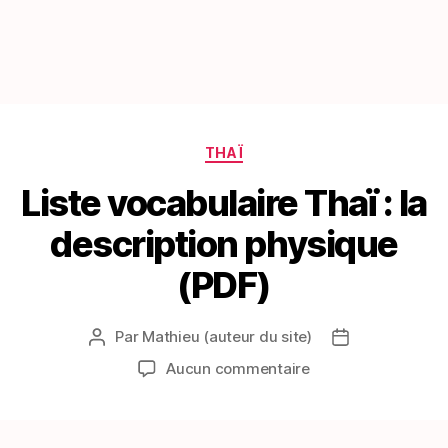
Catégories
THAÏ
Liste vocabulaire Thaï : la
description physique
(PDF)
Par
Mathieu (auteur du site)
Auteur
Date
de
de
sur
Aucun commentaire
l’article
l’article
Liste
vocabulaire
Thaï