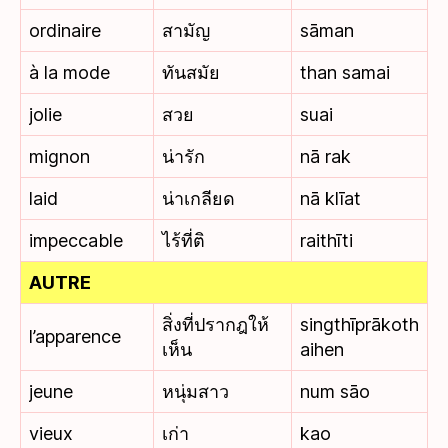
ordinaire
สามัญ
sāman
à la mode
ทันสมัย
than samai
jolie
สวย
suai
mignon
น่ารัก
nā rak
laid
น่าเกลียด
nā klīat
impeccable
ไร้ที่ติ
raithīti
AUTRE
สิ่งที่ปรากฎให้
singthīprākoth
l’apparence
เห็น
aihen
jeune
หนุ่มสาว
num sāo
vieux
เก่า
kao