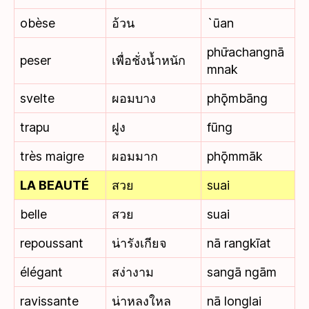
obèse
อ้วน
`ūan
phư̄achangnā
peser
เพื่อชั่งน้ำหนัก
mnak
svelte
ผอมบาง
phǭmbāng
trapu
ฝูง
fūng
très maigre
ผอมมาก
phǭmmāk
LA BEAUTÉ
สวย
suai
belle
สวย
suai
repoussant
น่ารังเกียจ
nā rangkīat
élégant
สง่างาม
sangā ngām
ravissante
น่าหลงใหล
nā longlai