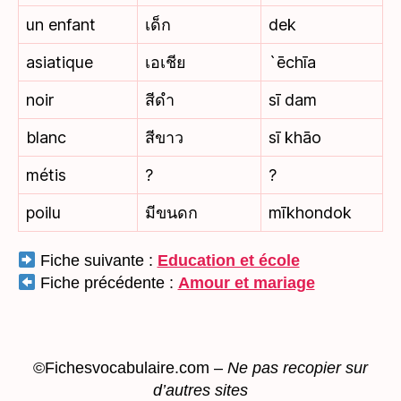
un enfant
เด็ก
dek
asiatique
เอเชีย
`ēchīa
noir
สีดำ
sī dam
blanc
สีขาว
sī khāo
métis
?
?
poilu
มีขนดก
mīkhondok
Fiche suivante :
Education et école
Fiche précédente :
Amour et mariage
©Fichesvocabulaire.com –
Ne pas recopier sur
d’autres sites