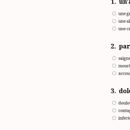
1.
un'
une g
une al
une c
2.
par
saign
mouri
accou
3.
dol
doulo
conta
infect