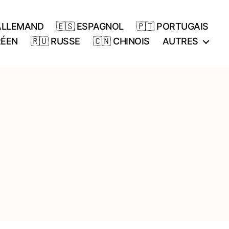
 ALLEMAND
🇪🇸 ESPAGNOL
🇵🇹 PORTUGAIS
RÉEN
🇷🇺 RUSSE
🇨🇳 CHINOIS
AUTRES