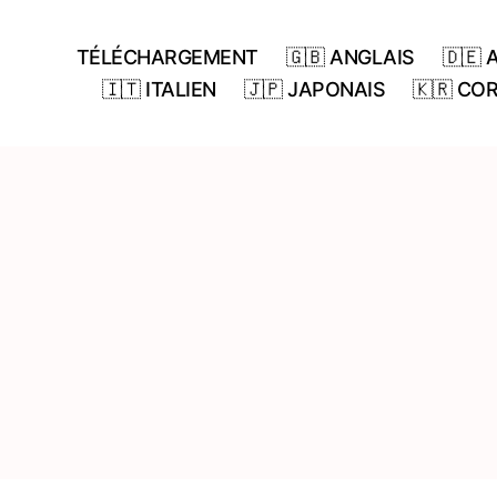
TÉLÉCHARGEMENT
🇬🇧 ANGLAIS
🇩🇪
🇮🇹 ITALIEN
🇯🇵 JAPONAIS
🇰🇷 CO