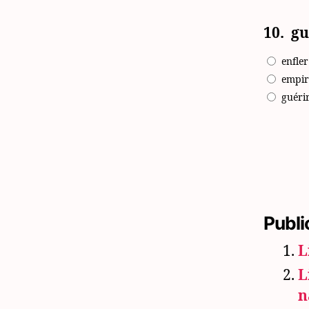
10.
gu
enfler
empir
guéri
Publi
L
L
n