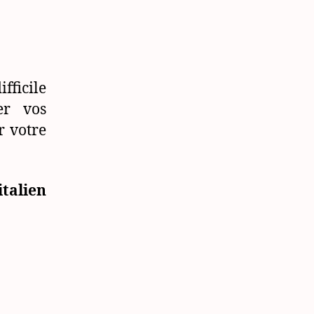
fficile
er vos
r votre
talien