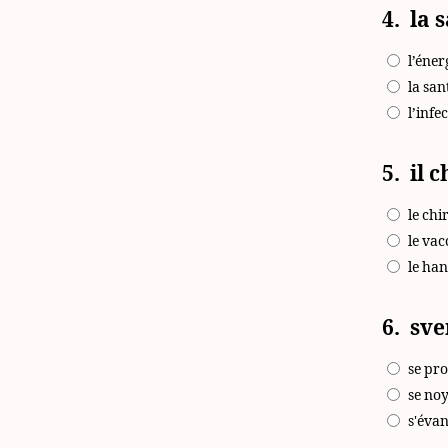
4.
la 
l’éner
la san
l’infe
5.
il 
le chi
le vac
le ha
6.
sve
se pr
se no
s'éva