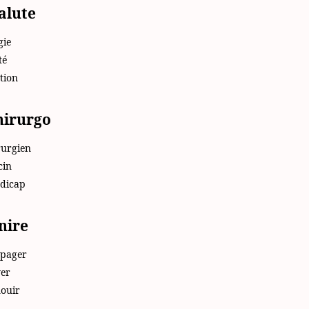
salute
gie
té
ction
chirurgo
rurgien
cin
ndicap
nire
opager
yer
nouir