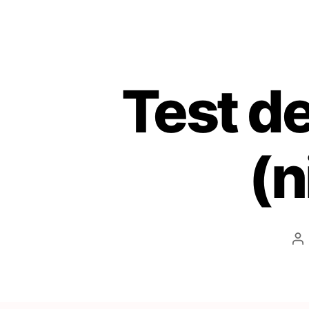
Test de
(n
Au
d
l’