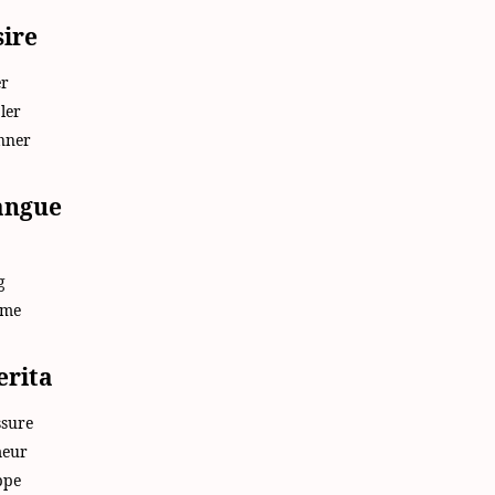
sire
er
ler
onner
sangue
g
ume
ferita
ssure
meur
ppe