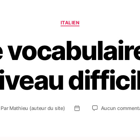
Catégories
ITALIEN
 vocabulaire
iveau diffici
Par
Mathieu (auteur du site)
Aucun commenta
teur
Date
e
de
article
l’article