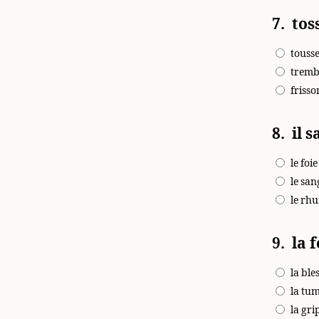
7.
tos
touss
tremb
friss
8.
il 
le foie
le san
le rh
9.
la 
la ble
la tu
la gri