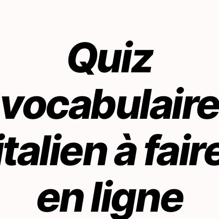
Quiz
vocabulair
italien à fair
en ligne