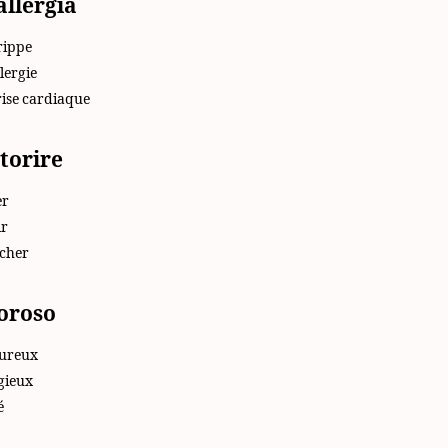
allergia
rippe
lergie
rise cardiaque
torire
er
r
cher
oroso
ureux
gieux
é