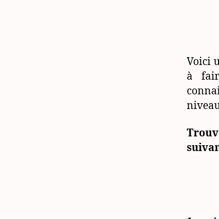
Voici 
à fai
connai
niveau
Trouv
suivan