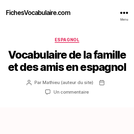
FichesVocabulaire.com
Menu
Catégories
ESPAGNOL
Vocabulaire de la famille
et des amis en espagnol
Par
Mathieu (auteur du site)
Auteur
Date
de
de
sur
Un commentaire
l’article
l’article
Vocabulaire
de
la
famille
et
des