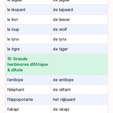
le léopard
de luipaard
le lion
de leeuw
le loup
de wolf
le lynx
de lynx
le tigre
de tijger
Grands
herbivores d’Afrique
& d’Asie
l’antilope
de antilope
l’éléphant
de olifant
l’hippopotame
het nijlpaard
l’okapi
de okapi