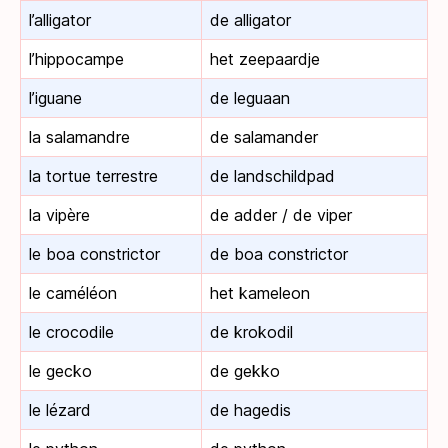
l’alligator
de alligator
l’hippocampe
het zeepaardje
l’iguane
de leguaan
la salamandre
de salamander
la tortue terrestre
de landschildpad
la vipère
de adder / de viper
le boa constrictor
de boa constrictor
le caméléon
het kameleon
le crocodile
de krokodil
le gecko
de gekko
le lézard
de hagedis