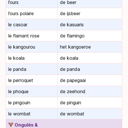
l’ours
de beer
l’ours polaire
de ijsbeer
le casoar
de kasuaris
le flamant rose
de flamingo
le kangourou
het kangoeroe
le koala
de koala
le panda
de panda
le perroquet
de papegaai
le phoque
de zeehond
le pingouin
de pinguin
le wombat
de wombat
Ongulés &