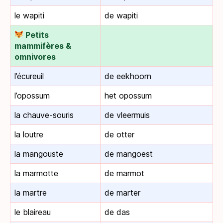
le wapiti
de wapiti
Petits
mammifères &
omnivores
l’écureuil
de eekhoorn
l’opossum
het opossum
la chauve-souris
de vleermuis
la loutre
de otter
la mangouste
de mangoest
la marmotte
de marmot
la martre
de marter
le blaireau
de das