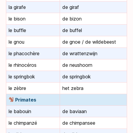
la girafe
de giraf
le bison
de bizon
le buffle
de buffel
le gnou
de gnoe / de wildebeest
le phacochère
de wrattenzwijn
le rhinocéros
de neushoorn
le springbok
de springbok
le zèbre
het zebra
Primates
le babouin
de baviaan
le chimpanzé
de chimpansee