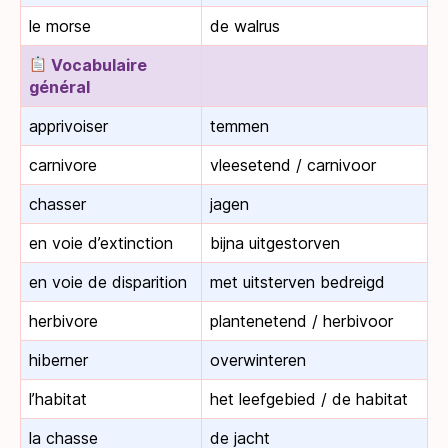
le morse
de walrus
Vocabulaire
général
apprivoiser
temmen
carnivore
vleesetend / carnivoor
chasser
jagen
en voie d’extinction
bijna uitgestorven
en voie de disparition
met uitsterven bedreigd
herbivore
plantenetend / herbivoor
hiberner
overwinteren
l’habitat
het leefgebied / de habitat
la chasse
de jacht