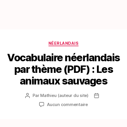
Catégories
NÉERLANDAIS
Vocabulaire néerlandais
par thème (PDF) : Les
animaux sauvages
Par
Mathieu (auteur du site)
Auteur
Date
de
de
sur
Aucun commentaire
l’article
l’article
Vocabulaire
néerlandais
par