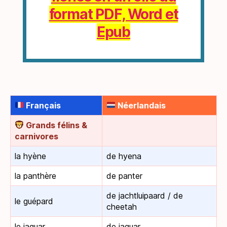
format PDF, Word et
Epub
Français
Néerlandais
Grands félins &
carnivores
la hyène
de hyena
la panthère
de panter
de jachtluipaard / de
le guépard
cheetah
le jaguar
de jaguar