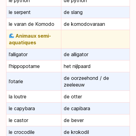
le python
de python
le serpent
de slang
le varan de Komodo
de komodovaraan
Animaux semi-
aquatiques
l’alligator
de alligator
l’hippopotame
het nijlpaard
de oorzeehond / de
l’otarie
zeeleeuw
la loutre
de otter
le capybara
de capibara
le castor
de bever
le crocodile
de krokodil