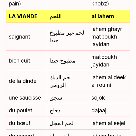
pain)
khobz)
LA VIANDE
اللحم
al lahem
lahem ghayr
لحم غير مطبوخ
saignant
matboukh
جيدا
jayidan
matboukh
bien cuit
مطبوخ جيدا
jayidan
لحم الديك
lahem al deek
de la dinde
الرومي
al roumi
une saucisse
سجق
sojok
du poulet
دجاج
dajaaj
du bœuf
لحم العجل
lahem al eejel
du canard
لحم بطة
lahem batta