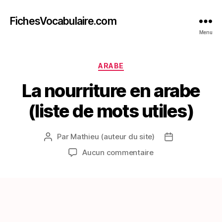
FichesVocabulaire.com
Menu
Catégories
ARABE
La nourriture en arabe
(liste de mots utiles)
Par
Mathieu (auteur du site)
Auteur
Date
de
de
sur
Aucun commentaire
l’article
l’article
La
nourriture
en
arabe
(liste
de