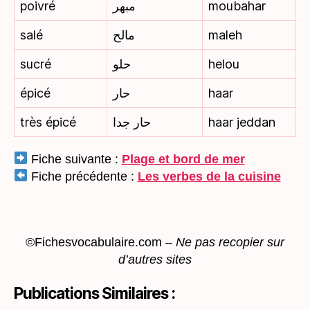
poivré
مبهر
moubahar
salé
مالح
maleh
sucré
حلو
helou
épicé
حار
haar
très épicé
حار جدا
haar jeddan
Fiche suivante :
Plage et bord de mer
Fiche précédente :
Les verbes de la cuisine
©Fichesvocabulaire.com –
Ne pas recopier sur
d’autres sites
Publications Similaires :