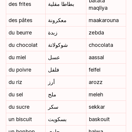
batata
des frites
بطاطا مقلية
maqliya
des pâtes
معكرونة
maakarouna
du beurre
زبدة
zebda
du chocolat
شوكولاتة
chocolata
du miel
عسل
aassal
du poivre
فلفل
felfel
du riz
أرز
arozz
du sel
ملح
meleh
du sucre
سكر
sekkar
un biscuit
بسكويت
baskouit
un bonbon
حلوى
halwa