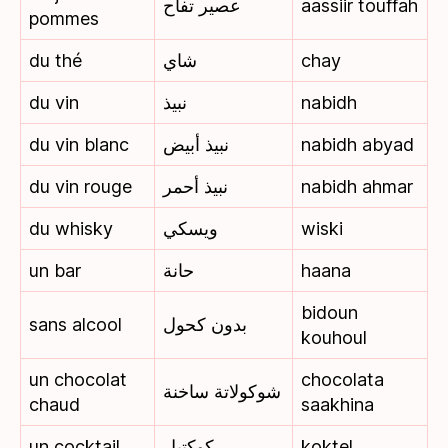
عصير تفاح
aassiir touffah
pommes
du thé
شاي
chay
du vin
نبيذ
nabidh
du vin blanc
نبيذ أبيض
nabidh abyad
du vin rouge
نبيذ أحمر
nabidh ahmar
du whisky
ويسكي
wiski
un bar
حانة
haana
bidoun
sans alcool
بدون كحول
kouhoul
un chocolat
chocolata
شوكولاتة ساخنة
chaud
saakhina
un cocktail
كوكتيل
koktel