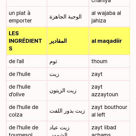
chahiya
un plat à
al wajaba al
الوجبة الجاهزة
emporter
jahiza
LES
INGRÉDIENT
المقادير
al maqadiir
S
de l’ail
ثوم
thoum
de l’huile
زيت
zayt
de l’huile
zayt
زيت الزيتون
d’olive
azzaytoun
de l’huile de
zayt bouthour
زيت بذور اللفت
colza
al left
de l’huile de
زيت عباد
zayt iibad
tournesol
الشمس
achams