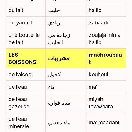
du lait
حليب
haliib
du yaourt
زبادي
zabaadi
une bouteille
زجاجة من
zoujaja min al
de lait
الحليب
haliib
LES
machroubaa
مشروبات
BOISSONS
t
de l’alcool
كحول
kouhoul
de l’eau
ماء
ma’
de l’eau
miyah
مياه فوارة
gazeuse
fawwaara
de l’eau
ماء معدني
ma’ maadani
minérale