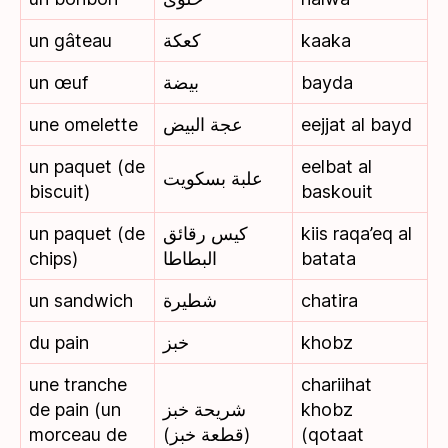
un gâteau
كعكة
kaaka
un œuf
بيضة
bayda
une omelette
عجة البيض
eejjat al bayd
un paquet (de
eelbat al
علبة بسكويت
biscuit)
baskouit
un paquet (de
كيس رقائق
kiis raqa’eq al
chips)
البطاطا
batata
un sandwich
شطيرة
chatira
du pain
خبز
khobz
une tranche
chariihat
de pain (un
شريحة خبز
khobz
morceau de
(قطعة خبز)
(qotaat