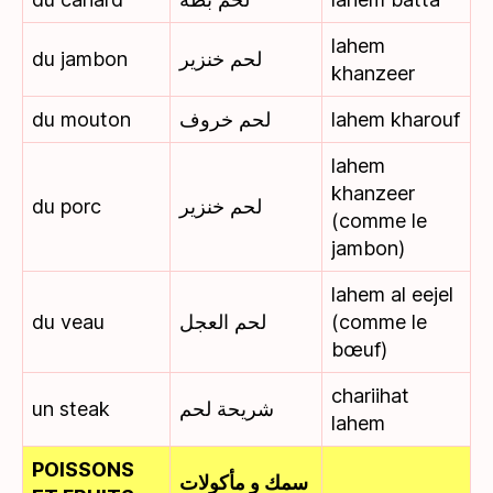
lahem
du jambon
لحم خنزير
khanzeer
du mouton
لحم خروف
lahem kharouf
lahem
khanzeer
du porc
لحم خنزير
(comme le
jambon)
lahem al eejel
du veau
لحم العجل
(comme le
bœuf)
chariihat
un steak
شريحة لحم
lahem
POISSONS
سمك و مأكولات