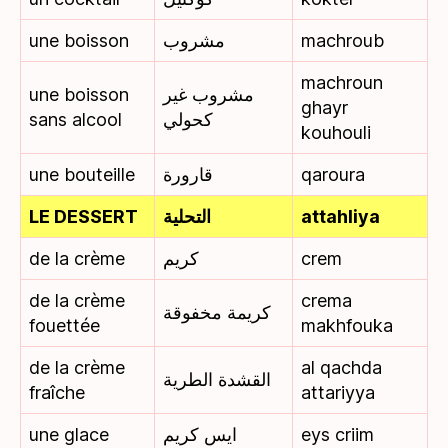
une boisson
مشروب
machroub
machroun
une boisson
مشروب غير
ghayr
sans alcool
كحولي
kouhouli
une bouteille
قارورة
qaroura
LE DESSERT
التحلية
attahliya
de la crème
كريم
crem
de la crème
crema
كريمة مخفوقة
fouettée
makhfouka
de la crème
al qachda
القشدة الطرية
fraîche
attariyya
une glace
ايس كريم
eys criim