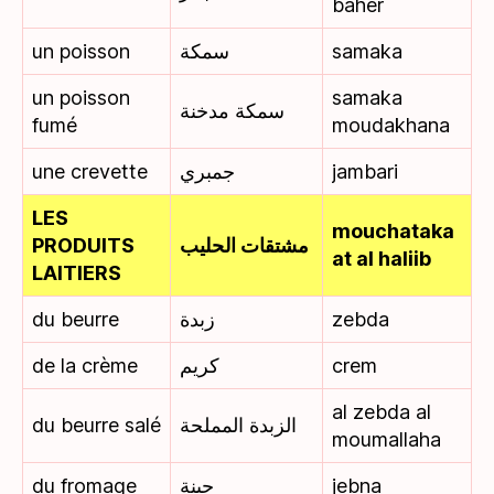
baher
un poisson
سمكة
samaka
un poisson
samaka
سمكة مدخنة
fumé
moudakhana
une crevette
جمبري
jambari
LES
mouchataka
PRODUITS
مشتقات الحليب
at al haliib
LAITIERS
du beurre
زبدة
zebda
de la crème
كريم
crem
al zebda al
du beurre salé
الزبدة المملحة
moumallaha
du fromage
جبنة
jebna