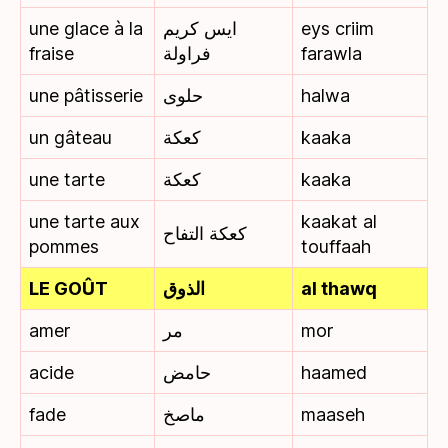
une glace à la
ايس كريم
eys criim
fraise
فراولة
farawla
une pâtisserie
حلوى
halwa
un gâteau
كعكة
kaaka
une tarte
كعكة
kaaka
une tarte aux
kaakat al
كعكة التفاح
pommes
touffaah
LE GOÛT
الذوق
al thawq
amer
مر
mor
acide
حامض
haamed
fade
ماصخ
maaseh