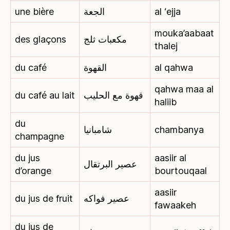
une bière
الجعة
al ‘ejja
mouka’aabaat
des glaçons
مكعبات ثلج
thalej
du café
القهوة
al qahwa
qahwa maa al
du café au lait
قهوة مع الحليب
haliib
du
شامبانيا
chambanya
champagne
du jus
aasiir al
عصير البرتقال
d’orange
bourtouqaal
aasiir
du jus de fruit
عصير فواكه
fawaakeh
du jus de