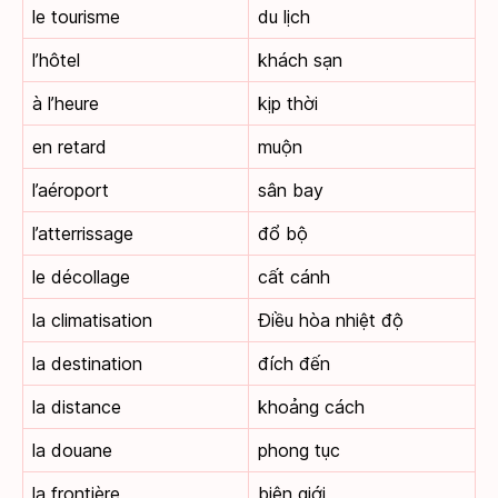
le tourisme
du lịch
l’hôtel
khách sạn
à l’heure
kịp thời
en retard
muộn
l’aéroport
sân bay
l’atterrissage
đổ bộ
le décollage
cất cánh
la climatisation
Điều hòa nhiệt độ
la destination
đích đến
la distance
khoảng cách
la douane
phong tục
la frontière
biên giới