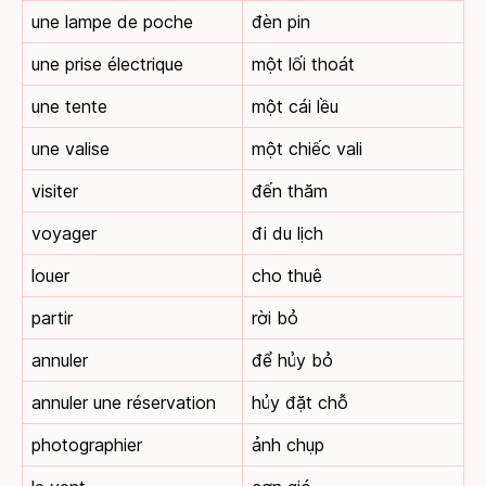
une lampe de poche
đèn pin
une prise électrique
một lối thoát
une tente
một cái lều
une valise
một chiếc vali
visiter
đến thăm
voyager
đi du lịch
louer
cho thuê
partir
rời bỏ
annuler
để hủy bỏ
annuler une réservation
hủy đặt chỗ
photographier
ảnh chụp