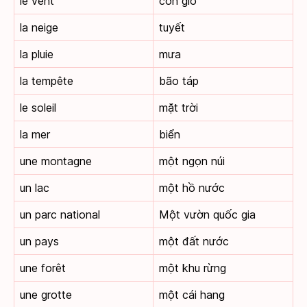
le vent
cơn gió
la neige
tuyết
la pluie
mưa
la tempête
bão táp
le soleil
mặt trời
la mer
biển
une montagne
một ngọn núi
un lac
một hồ nước
un parc national
Một vườn quốc gia
un pays
một đất nước
une forêt
một khu rừng
une grotte
một cái hang