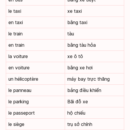
le taxi
xe taxi
en taxi
bằng taxi
le train
tàu
en train
bằng tàu hỏa
la voiture
xe ô tô
en voiture
bằng xe hơi
un hélicoptère
máy bay trực thăng
le panneau
bảng điều khiển
le parking
Bãi đỗ xe
le passeport
hộ chiếu
le siège
trụ sở chính