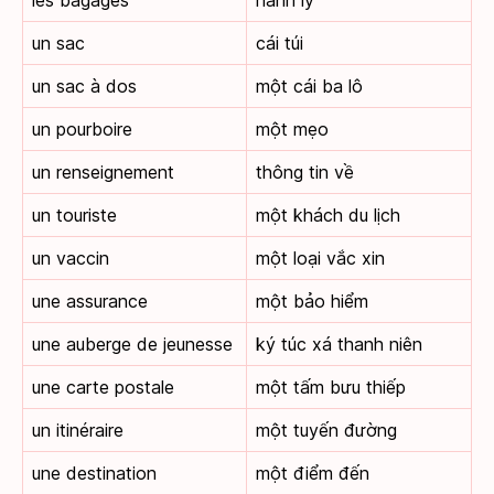
les bagages
hành lý
un sac
cái túi
un sac à dos
một cái ba lô
un pourboire
một mẹo
un renseignement
thông tin về
un touriste
một khách du lịch
un vaccin
một loại vắc xin
une assurance
một bảo hiểm
une auberge de jeunesse
ký túc xá thanh niên
une carte postale
một tấm bưu thiếp
un itinéraire
một tuyến đường
une destination
một điểm đến