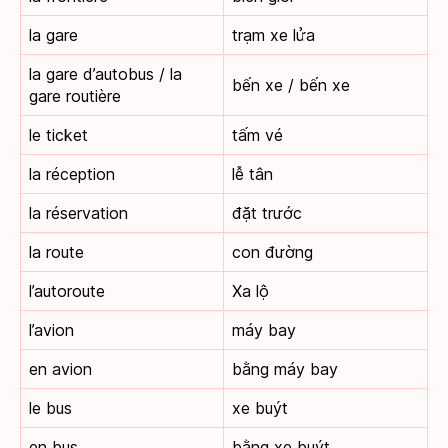
la gare
trạm xe lửa
la gare d’autobus / la
bến xe / bến xe
gare routière
le ticket
tấm vé
la réception
lễ tân
la réservation
đặt trước
la route
con đường
l’autoroute
Xa lộ
l’avion
máy bay
en avion
bằng máy bay
le bus
xe buýt
en bus
bằng xe buýt