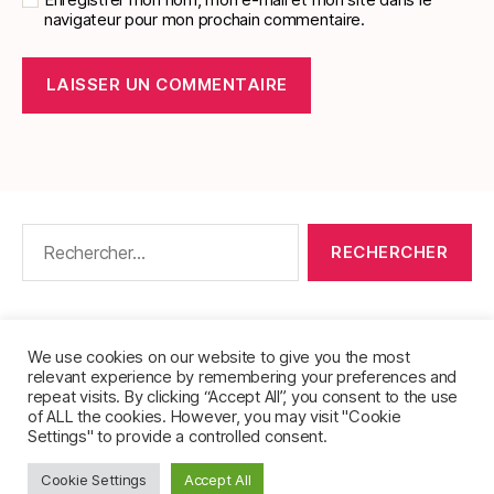
navigateur pour mon prochain commentaire.
Rechercher :
CONTACT
•
PACKS DE FICHES DE LANGUES
•
À PROPOS
•
MENTIONS LÉGALES
•
We use cookies on our website to give you the most
relevant experience by remembering your preferences and
POLITIQUE DE CONFIDENTIALITÉ
repeat visits. By clicking “Accept All”, you consent to the use
of ALL the cookies. However, you may visit "Cookie
Settings" to provide a controlled consent.
Cookie Settings
Accept All
© 2026
FichesVocabulaire.com
Haut
↑