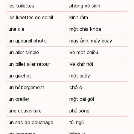
les toilettes
phòng vệ sinh
les lunettes de soleil
kính râm
une clé
một chìa khóa
un appareil photo
máy ảnh, máy quay
un aller simple
Vé một chiều
un billet aller retour
Vé khứ hồi
un guichet
một quầy
un hébergement
chỗ ở
un oreiller
một cái gối
une couverture
phủ sóng
un sac de couchage
túi ngủ