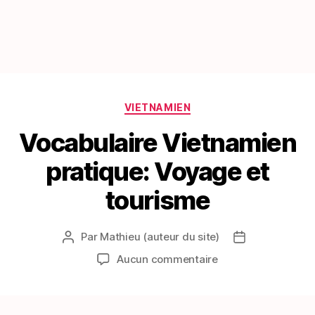
Catégories
VIETNAMIEN
Vocabulaire Vietnamien
pratique: Voyage et
tourisme
Par
Mathieu (auteur du site)
Auteur
Date
de
de
sur
Aucun commentaire
l’article
l’article
Vocabulaire
Vietnamien
pratique: