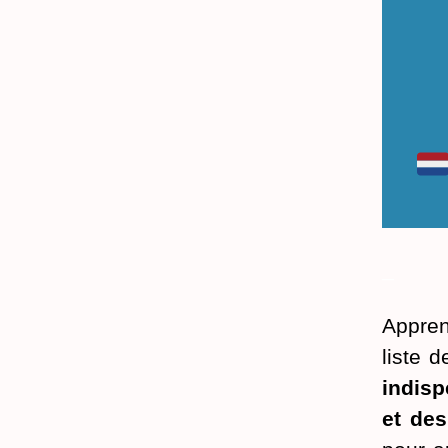
_
Appren
liste 
indis
et de