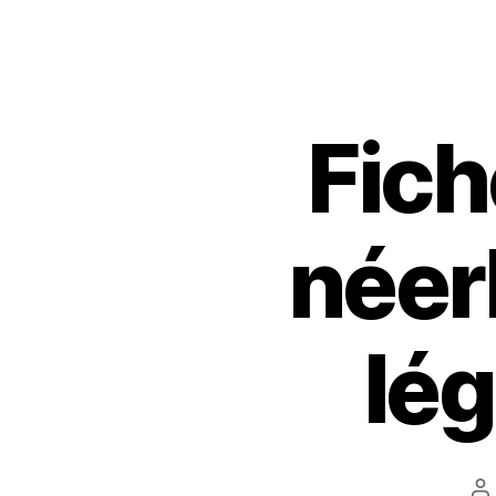
Fich
néer
lé
A