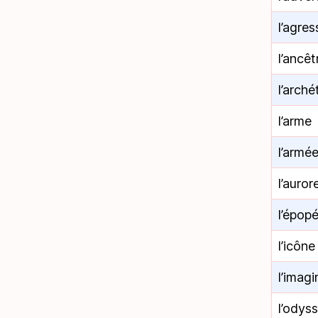
l’agres
l’ancêt
l’arch
l’arme
l’armé
l’auror
l’épop
l’icône
l’imagi
l’odys