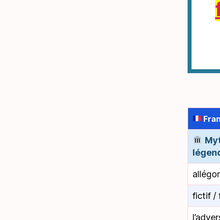
Fran
Myt
légen
allégor
fictif /
l’adver