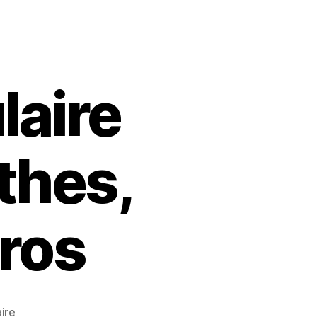
laire
thes,
ros
sur
ire