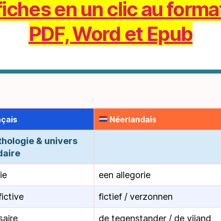
fiches en un clic au forma
PDF, Word et Epub
çais
Néerlandais
hologie & univers
daire
ie
een allegorie
 fictive
fictief / verzonnen
saire
de tegenstander / de vijand