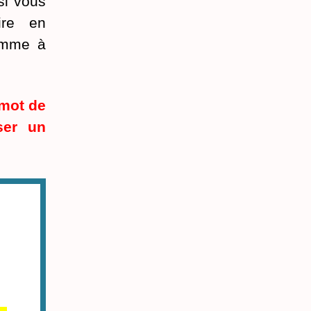
si vous
ire en
comme à
 mot de
ser un