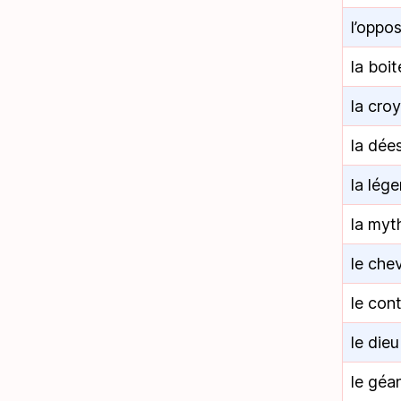
l’oppo
la boi
la cro
la dée
la lég
la myt
le che
le con
le dieu
le géa