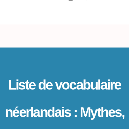
e
de
article
l’article
Liste de vocabulaire
néerlandais : Mythes,