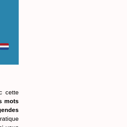
c cette
es mots
gendes
ratique