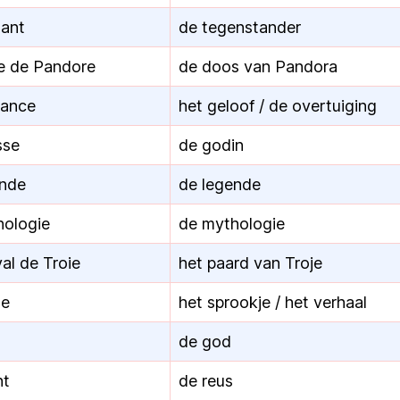
sant
de tegenstander
te de Pandore
de doos van Pandora
yance
het geloof / de overtuiging
sse
de godin
ende
de legende
hologie
de mythologie
val de Troie
het paard van Troje
te
het sprookje / het verhaal
de god
nt
de reus