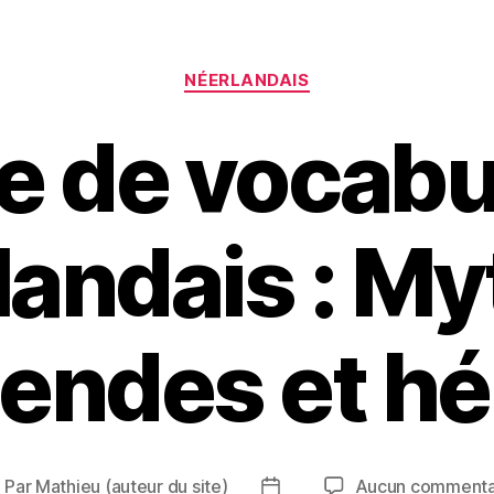
Catégories
NÉERLANDAIS
e de vocabu
landais : My
gendes et hé
Par
Mathieu (auteur du site)
Aucun commenta
uteur
Date