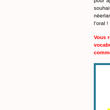
pour a
souha
néerla
l’oral !
Vous r
vocab
commen