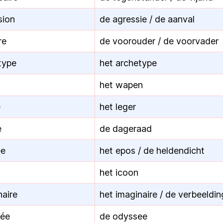
sion
de agressie / de aanval
re
de voorouder / de voorvader
étype
het archetype
het wapen
e
het leger
e
de dageraad
ée
het epos / de heldendicht
het icoon
naire
het imaginaire / de verbeeldin
sée
de odyssee