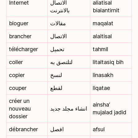
Internet
الاتصال
aliatisal
بالانترنت
bialantirnit
bloguer
مقالات
maqalat
brancher
الاتصال
alaitisal
télécharger
تحميل
tahmil
coller
لتلتصق به
litaltasiq bih
copier
لنسخ
linasakh
couper
لقطع
liqatae
créer un
ainsha’
nouveau
انشاء مجلد جديد
mujalad jadid
dossier
débrancher
افصل
afsul