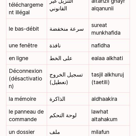
التنزيل غير
altanzil ghayr
téléchargeme
القانوني
alqanunii
nt illégal
sureat
le bas-débit
سرعة منخفضة
munkhafida
une fenêtre
نافذة
nafidha
en ligne
على الخط
ealaa alkhati
Déconnexion
تسجيل الخروج
tasjil alkhuruj
(désactivatio
(تعطيل)
(taetili)
n)
la mémoire
الذاكرة
aldhaakira
le panneau de
lawhat
لوحة التحكم
commande
altahakum
un dossier
ملف
milafun