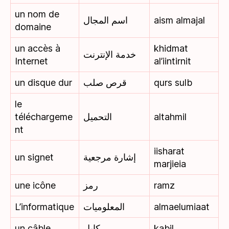
un nom de
اسم المجال
aism almajal
domaine
un accès à
khidmat
خدمة الإنترنت
Internet
al’iintirnit
un disque dur
قرص صلب
qurs sulb
le
téléchargeme
التحميل
altahmil
nt
iisharat
un signet
إشارة مرجعية
marjieia
une icône
رمز
ramz
L’informatique
المعلوميات
almaelumiaat
un câble
كابل
kabil