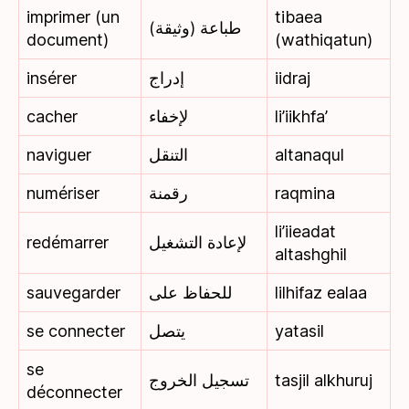
imprimer (un
tibaea
طباعة (وثيقة)
document)
(wathiqatun)
insérer
إدراج
iidraj
cacher
لإخفاء
li’iikhfa’
naviguer
التنقل
altanaqul
numériser
رقمنة
raqmina
li’iieadat
redémarrer
لإعادة التشغيل
altashghil
sauvegarder
للحفاظ على
lilhifaz ealaa
se connecter
يتصل
yatasil
se
تسجيل الخروج
tasjil alkhuruj
déconnecter