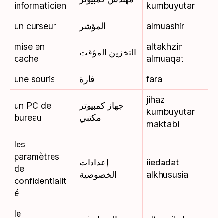
informaticien
kumbuyutar
un curseur
المؤشر
almuashir
mise en
altakhzin
التخزين المؤقت
cache
almuaqat
une souris
فارة
fara
jihaz
un PC de
جهاز كمبيوتر
kumbuyutar
bureau
مكتبي
maktabi
les
paramètres
إعدادات
iiedadat
de
الخصوصية
alkhususia
confidentialit
é
le