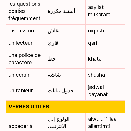
les questions
asyilat
posées
أسئلة مكررة
mukarara
fréquemment
discussion
نقاش
niqash
un lecteur
قارئ
qari
une police de
خط
khata
caractère
un écran
شاشة
shasha
jadwal
un tableur
جدول بيانات
bayanat
VERBES UTILES
الولوج إلى
alwuluj ‘iilaa
accéder à
الانترنت،
aliantirnti,