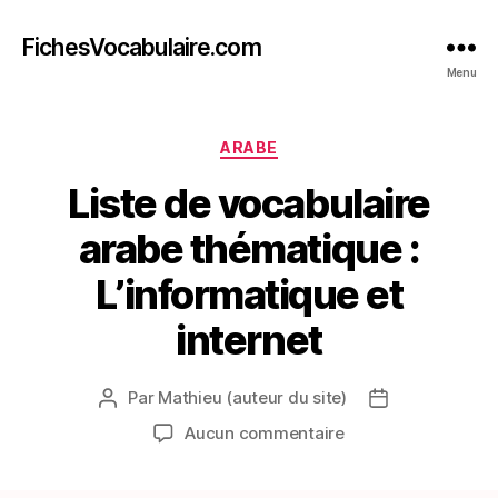
FichesVocabulaire.com
Menu
Catégories
ARABE
Liste de vocabulaire
arabe thématique :
L’informatique et
internet
Par
Mathieu (auteur du site)
Auteur
Date
de
de
sur
Aucun commentaire
l’article
l’article
Liste
de