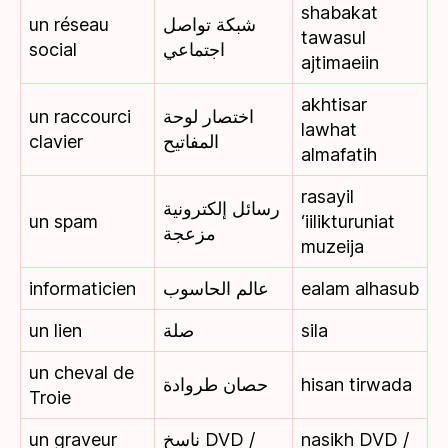
shabakat
un réseau
شبكة تواصل
tawasul
social
اجتماعي
ajtimaeiin
akhtisar
un raccourci
اختصار لوحة
lawhat
clavier
المفاتيح
almafatih
rasayil
رسائل إلكترونية
un spam
‘iilikturuniat
مزعجة
muzeija
informaticien
عالم الحاسوب
ealam alhasub
un lien
صلة
sila
un cheval de
حصان طروادة
hisan tirwada
Troie
un graveur
ناسخ DVD /
nasikh DVD /