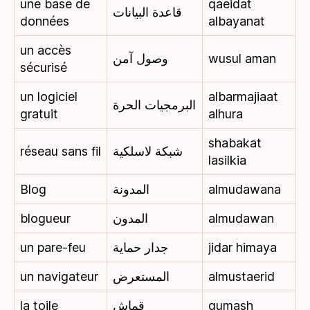
une base de
qaeidat
قاعدة البيانات
données
albayanat
un accès
وصول آمن
wusul aman
sécurisé
un logiciel
albarmajiaat
البرمجيات الحرة
gratuit
alhura
shabakat
réseau sans fil
شبكة لاسلكية
lasilkia
Blog
المدونة
almudawana
blogueur
المدون
almudawan
un pare-feu
جدار حماية
jidar himaya
un navigateur
المستعرض
almustaerid
la toile
قماش
qumash