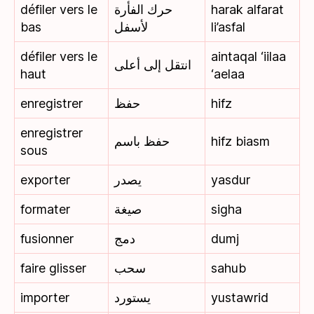
défiler vers le
حرك الفأرة
harak alfarat
bas
لأسفل
li’asfal
défiler vers le
aintaqal ‘iilaa
انتقل إلى أعلى
haut
‘aelaa
enregistrer
حفظ
hifz
enregistrer
حفظ باسم
hifz biasm
sous
exporter
يصدر
yasdur
formater
صيغة
sigha
fusionner
دمج
dumj
faire glisser
سحب
sahub
importer
يستورد
yustawrid