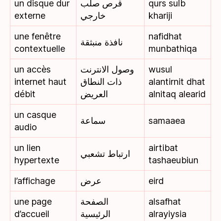
un disque dur
قرص صلب
qurs sulb
externe
خارجي
khariji
une fenêtre
nafidhat
نافذة منبثقة
contextuelle
munbathiqa
un accès
وصول الانترنت
wusul
internet haut
ذات النطاق
alantirnit dhat
débit
العريض
alnitaq alearid
un casque
سماعة
samaaea
audio
un lien
airtibat
ارتباط تشعبي
hypertexte
tashaeubiun
l’affichage
عرض
eird
une page
الصفحة
alsafhat
d’accueil
الرئيسية
alrayiysia