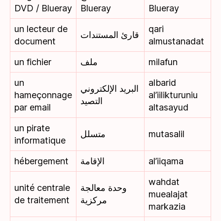
DVD / Blueray
Blueray
Blueray
un lecteur de
qari
قارئ المستندات
document
almustanadat
un fichier
ملف
milafun
un
albarid
البريد الإلكتروني
hameçonnage
al’iilikturuniu
التصيد
par email
altasayud
un pirate
متسلل
mutasalil
informatique
hébergement
الإقامة
al’iiqama
wahdat
unité centrale
وحدة معالجة
muealajat
de traitement
مركزية
markazia