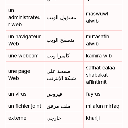
un
maswuwl
administrateu
مسؤول الويب
alwib
r web
un navigateur
mutasafih
متصفح الويب
Web
alwib
une webcam
كاميرا ويب
kamira wib
safhat ealaa
une page
صفحة على
shabakat
Web
شبكة الإنترنت
al’iintirnit
un virus
فيروس
fayrus
un fichier joint
ملف مرفق
milafun mirfaq
externe
خارجي
khariji