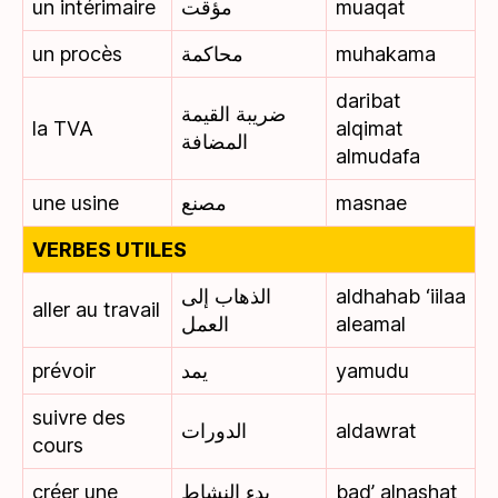
un intérimaire
مؤقت
muaqat
un procès
محاكمة
muhakama
daribat
ضريبة القيمة
la TVA
alqimat
المضافة
almudafa
une usine
مصنع
masnae
VERBES UTILES
الذهاب إلى
aldhahab ‘iilaa
aller au travail
العمل
aleamal
prévoir
يمد
yamudu
suivre des
الدورات
aldawrat
cours
créer une
بدء النشاط
bad’ alnashat