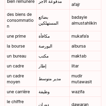
bien rémunéré
مدفوعة الأجر
al’ajr
des biens de
بضائع
badayie
consommatio
المستهلكين
almustahlikin
n
une prime
مكافأة
mukafa’a
la bourse
البورصة
albursa
un bureau
مكتب
maktab
un cadre
إطار
iitar
un cadre
mudir
مدير متوسط
moyen
mutawasit
une carrière
وظيفة
wazifa
le chiffre
دوران
dawaran