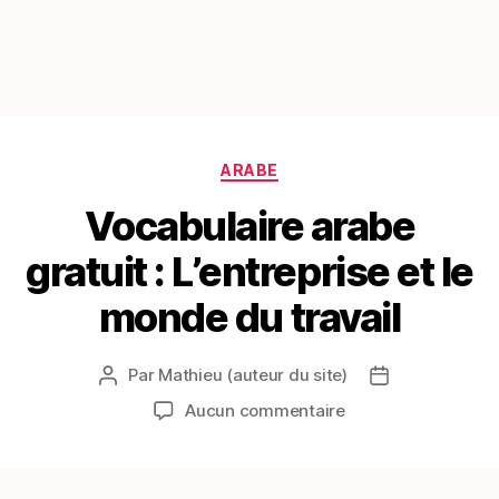
Catégories
ARABE
Vocabulaire arabe
gratuit : L’entreprise et le
monde du travail
Par
Mathieu (auteur du site)
Auteur
Date
de
de
sur
Aucun commentaire
l’article
l’article
Vocabulaire
arabe
gratuit