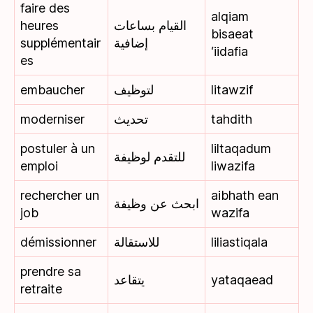
faire des
alqiam
heures
القيام بساعات
bisaeat
supplémentair
إضافية
‘iidafia
es
embaucher
لتوظيف
litawzif
moderniser
تحديث
tahdith
postuler à un
liltaqadum
للتقدم لوظيفة
emploi
liwazifa
rechercher un
aibhath ean
ابحث عن وظيفة
job
wazifa
démissionner
للاستقالة
liliastiqala
prendre sa
يتقاعد
yataqaead
retraite