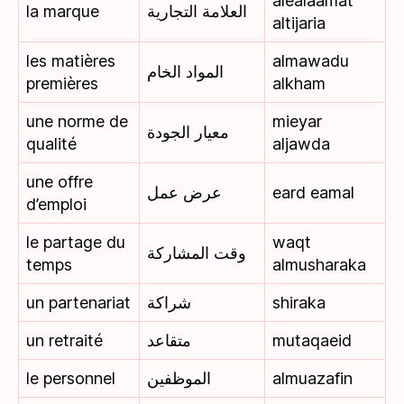
alealaamat
la marque
العلامة التجارية
altijaria
les matières
almawadu
المواد الخام
premières
alkham
une norme de
mieyar
معيار الجودة
qualité
aljawda
une offre
عرض عمل
eard eamal
d’emploi
le partage du
waqt
وقت المشاركة
temps
almusharaka
un partenariat
شراكة
shiraka
un retraité
متقاعد
mutaqaeid
le personnel
الموظفين
almuazafin