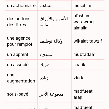
un actionnaire
مساهم
musahim
al’ashum
des actions,
الأسهم والأوراق
wal’awraq
des titres
المالية
almalia
une agence
وكالة توظيف
wikalat tawzif
pour l’emploi
un apprenti
مبتدىء
mubtadaa’
un associé
شريك
sharik
une
زيادة
ziada
augmentation
madfueat
sous-payé
مدفوعة الأجر
al’ajr
madfueat