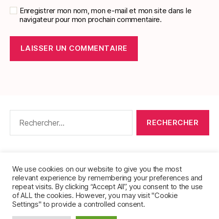
Enregistrer mon nom, mon e-mail et mon site dans le
navigateur pour mon prochain commentaire.
Rechercher :
CONTACT
•
PACKS DE FICHES DE LANGUES
•
À PROPOS
•
MENTIONS LÉGALES
•
We use cookies on our website to give you the most
relevant experience by remembering your preferences and
POLITIQUE DE CONFIDENTIALITÉ
repeat visits. By clicking “Accept All”, you consent to the use
of ALL the cookies. However, you may visit "Cookie
Settings" to provide a controlled consent.