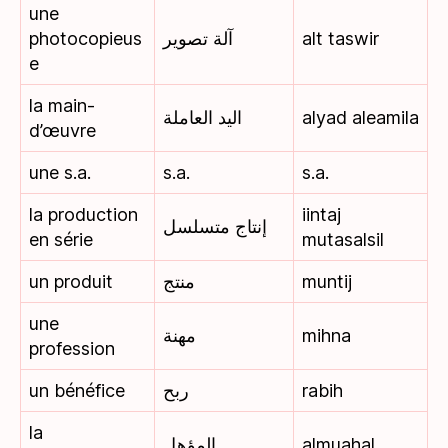
une
photocopieus
آلة تصوير
alt taswir
e
la main-
اليد العاملة
alyad aleamila
d’œuvre
une s.a.
s.a.
s.a.
la production
iintaj
إنتاج متسلسل
en série
mutasalsil
un produit
منتج
muntij
une
مهنة
mihna
profession
un bénéfice
ربح
rabih
la
المؤهل
almuahal