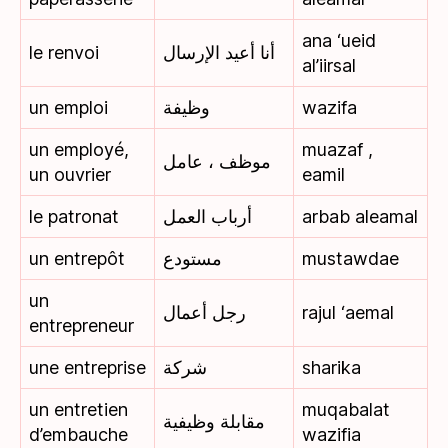
ana ‘ueid
le renvoi
أنا أعيد الإرسال
al’iirsal
un emploi
وظيفة
wazifa
un employé,
muazaf ,
موظف ، عامل
un ouvrier
eamil
le patronat
أرباب العمل
arbab aleamal
un entrepôt
مستودع
mustawdae
un
رجل أعمال
rajul ‘aemal
entrepreneur
une entreprise
شركة
sharika
un entretien
muqabalat
مقابلة وظيفية
d’embauche
wazifia