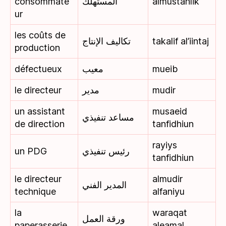
consommate
المستهلك
almustahlik
ur
les coûts de
تكاليف الإنتاج
takalif al’iintaj
production
défectueux
معيب
mueib
le directeur
مدير
mudir
un assistant
musaeid
مساعد تنفيذي
de direction
tanfidhiun
rayiys
un PDG
رئيس تنفيذي
tanfidhiun
le directeur
almudir
المدير الفني
technique
alfaniyu
la
waraqat
ورقة العمل
paperasserie
aleamal