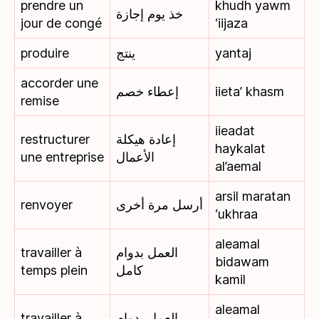
prendre un
khudh yawm
خذ يوم إجازة
jour de congé
‘iijaza
produire
ينتج
yantaj
accorder une
إعطاء خصم
iieta’ khasm
remise
iieadat
restructurer
إعادة هيكلة
haykalat
une entreprise
الأعمال
al’aemal
arsil maratan
renvoyer
أرسل مرة أخرى
‘ukhraa
aleamal
travailler à
العمل بدوام
bidawam
temps plein
كامل
kamil
aleamal
travailler à
العمل بدوام