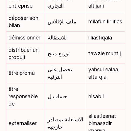
entreprise
التجاري
altijarii
déposer son
ملف للإفلاس
milafun lil’iiflas
bilan
démissionner
للاستقالة
liliastiqala
distribuer un
توزيع منتج
tawzie muntij
produit
يحصل على
yahsul ealaa
être promu
الترقية
altarqia
être
responsable
حساب ل
hisab l
de
aliastieanat
الاستعانة بمصادر
externaliser
bimasadir
خارجية
kharijia